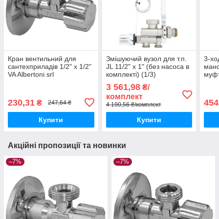
Кран вентильний для
Змішуючий вузол для т.п.
3-хо
сантехприладів 1/2" х 1/2"
JL 11/2" х 1" (без насоса в
ман
VA Albertoni srl
комплекті) (1/3)
муфт
Valv
3 561,98
₴/
комплект
230,31
454
₴
247,64 ₴
4 190,56 ₴/комплект
Купити
Купити
Акційні пропозиції та новинки
–7%
–7%