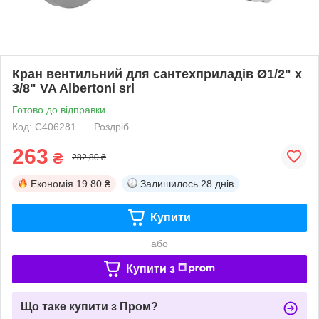
Кран вентильний для сантехприладів Ø1/2" х
3/8" VA Albertoni srl
Готово до відправки
Код: C406281
Роздріб
263
₴
282,80 ₴
Економія
19.80 ₴
Залишилось
28 днів
Купити
або
Купити з
Що таке купити з Пром?