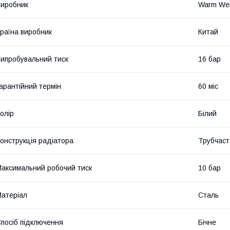
иробник
Warm Wel
раїна виробник
Китай
ипробувальний тиск
16 бар
арантійний термін
60 міс
олір
Білий
онструкція радіатора
Трубчаст
аксимальний робочий тиск
10 бар
атеріал
Сталь
посіб підключення
Бічне