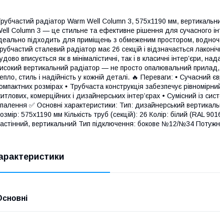
рубчастий радіатор Warm Well Column 3, 575x1190 мм, вертикальн
ell Column 3 — це стильне та ефективне рішення для сучасного інт
деально підходить для приміщень з обмеженим простором, водноч
рубчастий сталевий радіатор має 26 секцій і відзначається лаконі
удово вписується як в мінімалістичні, так і в класичні інтер’єри, 
исокий вертикальний радіатор — не просто опалювальний прилад,
епло, стиль і надійність у кожній деталі. 🔥 Переваги: • Сучасний
омпактних розмірах • Трубчаста конструкція забезпечує рівномірн
итлових, комерційних і дизайнерських інтер’єрах • Сумісний із си
палення ✅ Основні характеристики: Тип: дизайнерський вертикаль
озмір: 575x1190 мм Кількість труб (секцій): 26 Колір: білий (RAL 90
астінний, вертикальний Тип підключення: бокове №12/№34 Потужні
арактеристики
Основні