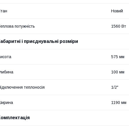
Стан
Новий
еплова потужність
1560 Вт
Габаритні і приєднувальні розміри
исота
575 мм
либина
100 мм
ідключення теплоносія
1/2"
Ширина
1190 мм
Комплектація