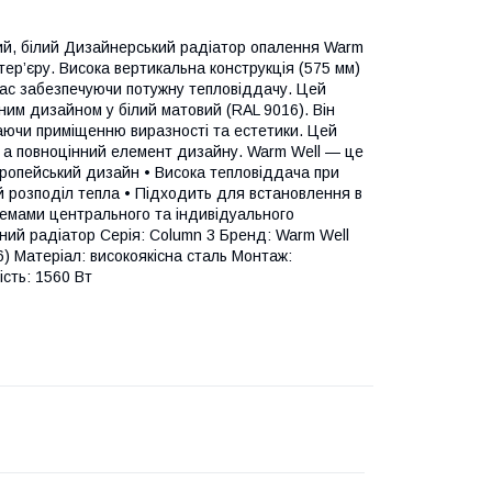
ий, білий Дизайнерський радіатор опалення Warm
ер’єру. Висока вертикальна конструкція (575 мм)
ас забезпечуючи потужну тепловіддачу. Цей
чним дизайном у білий матовий (RAL 9016). Він
надаючи приміщенню виразності та естетики. Цей
 а повноцінний елемент дизайну. Warm Well — це
 європейський дизайн • Висока тепловіддача при
ий розподіл тепла • Підходить для встановлення в
стемами центрального та індивідуального
ний радіатор Серія: Column 3 Бренд: Warm Well
16) Матеріал: високоякісна сталь Монтаж:
сть: 1560 Вт