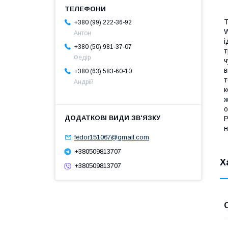
Т
+380 (99) 222-36-92
W
Антон
і
+380 (50) 981-37-07
т
Федір
ч
в
+380 (63) 583-60-10
т
Андрій
к
ж
о
Р
н
fedor151067@gmail.com
+380509813707
Х
+380509813707