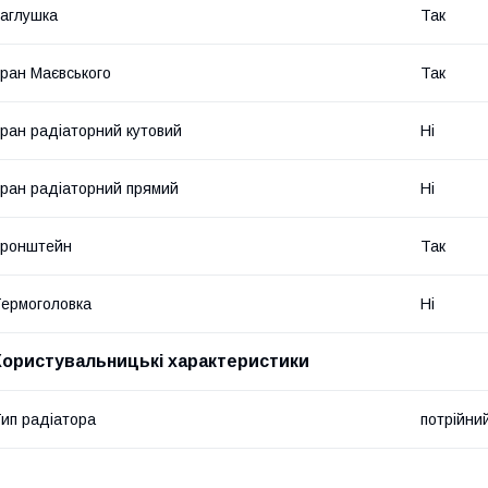
аглушка
Так
ран Маєвського
Так
ран радіаторний кутовий
Ні
ран радіаторний прямий
Ні
Кронштейн
Так
ермоголовка
Ні
Користувальницькі характеристики
ип радіатора
потрійни