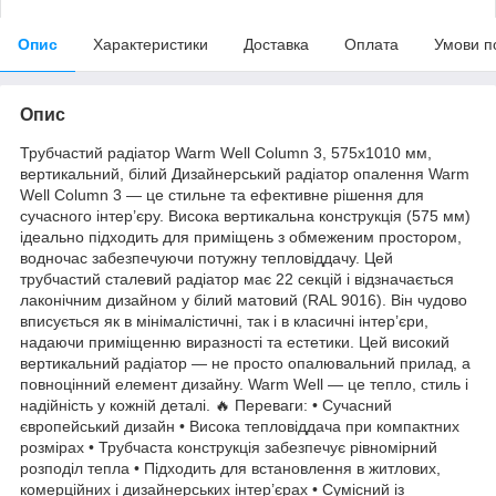
Опис
Характеристики
Доставка
Оплата
Умови п
Опис
Трубчастий радіатор Warm Well Column 3, 575x1010 мм,
вертикальний, білий Дизайнерський радіатор опалення Warm
Well Column 3 — це стильне та ефективне рішення для
сучасного інтер’єру. Висока вертикальна конструкція (575 мм)
ідеально підходить для приміщень з обмеженим простором,
водночас забезпечуючи потужну тепловіддачу. Цей
трубчастий сталевий радіатор має 22 секцій і відзначається
лаконічним дизайном у білий матовий (RAL 9016). Він чудово
вписується як в мінімалістичні, так і в класичні інтер’єри,
надаючи приміщенню виразності та естетики. Цей високий
вертикальний радіатор — не просто опалювальний прилад, а
повноцінний елемент дизайну. Warm Well — це тепло, стиль і
надійність у кожній деталі. 🔥 Переваги: • Сучасний
європейський дизайн • Висока тепловіддача при компактних
розмірах • Трубчаста конструкція забезпечує рівномірний
розподіл тепла • Підходить для встановлення в житлових,
комерційних і дизайнерських інтер’єрах • Сумісний із