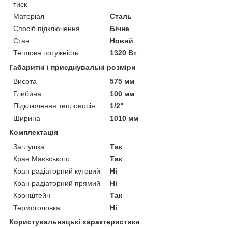
тиск
Матеріал
Сталь
Спосіб підключення
Бічне
Стан
Новий
Теплова потужність
1320 Вт
Габаритні і приєднувальні розміри
Висота
575 мм
Глибина
100 мм
Підключення теплоносія
1/2"
Ширина
1010 мм
Комплектація
Заглушка
Так
Кран Маєвського
Так
Кран радіаторний кутовий
Ні
Кран радіаторний прямий
Ні
Кронштейн
Так
Термоголовка
Ні
Користувальницькі характеристики