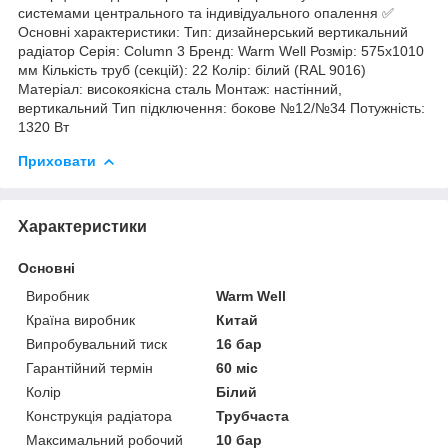
системами центрального та індивідуального опалення ✅
Основні характеристики: Тип: дизайнерський вертикальний
радіатор Серія: Column 3 Бренд: Warm Well Розмір: 575x1010
мм Кількість труб (секцій): 22 Колір: білий (RAL 9016)
Матеріал: високоякісна сталь Монтаж: настінний,
вертикальний Тип підключення: бокове №12/№34 Потужність:
1320 Вт
Приховати
Характеристики
Основні
Виробник
Warm Well
Країна виробник
Китай
Випробувальний тиск
16 бар
Гарантійний термін
60 міс
Колір
Білий
Конструкція радіатора
Трубчаста
Максимальний робочий
10 бар