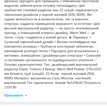
ідеально підходить для приміщень з обмеженим простором,
водночас забезпечуючи потужну тепловіддачу. Цей
трубчастий сталевий радіатор має 22 секцій і відзначається
лаконічним дизайном у чорний матовий (RAL 9005). Він
чудово вписується як в мінімалістичні, так і в класичні
інтер’єри, надаючи приміщенню виразності та естетики. Цей
високий вертикальний радіатор — не просто опалювальний
прилад, а повноцінний елемент дизайну. Warm Well — це
тепло, стиль і надійність у кожній деталі. 🔥 Переваги: •
Сучасний європейський дизайн • Висока тепловіддача при
компактних розмірах • Трубчаста конструкція забезпечує
рівномірний розподіл тепла • Підходить для встановлення в
житлових, комерційних і дизайнерських інтер’єрах • Сумісний
із системами центрального та індивідуального опалення ✅
Основні характеристики: Тип: дизайнерський вертикальний
радіатор Серія: Column 3 Бренд: Warm Well Розмір: 575x1010
мм Кількість труб (секцій): 22 Колір: чорний матовий (RAL
9005) Матеріал: високоякісна сталь Монтаж: настінний,
вертикальний Тип підключення: бокове №12/№34 Потужність:
1320 Вт
Приховати