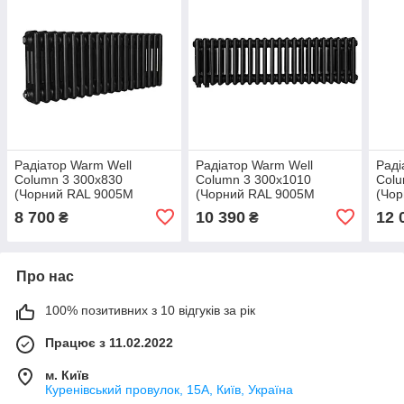
Радіатор Warm Well
Радіатор Warm Well
Раді
Column 3 300x830
Column 3 300x1010
Colu
(Чорний RAL 9005M
(Чорний RAL 9005M
(Чо
Підкл.бок.)
Підкл.бок.)
Підк
8 700
10 390
12 
₴
₴
Про нас
100% позитивних з 10 відгуків за рік
Працює з 11.02.2022
м. Київ
Куренівський провулок, 15А, Київ, Україна