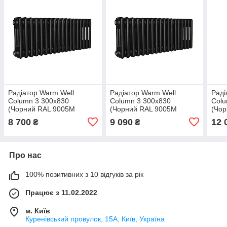
Радіатор Warm Well
Радіатор Warm Well
Раді
Column 3 300x830
Column 3 300x830
Colu
(Чорний RAL 9005M
(Чорний RAL 9005M
(Чо
Підкл.бок.)
Підкл.низ.)
Підк
8 700
9 090
12 
₴
₴
Про нас
100% позитивних з 10 відгуків за рік
Працює з 11.02.2022
м. Київ
Куренівський провулок, 15А, Київ, Україна