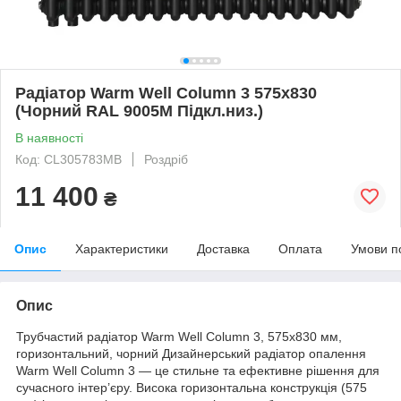
Радіатор Warm Well Column 3 575x830
(Чорний RAL 9005M Підкл.низ.)
В наявності
Код: CL305783MB
Роздріб
11 400
₴
Опис
Характеристики
Доставка
Оплата
Умови п
Опис
Трубчастий радіатор Warm Well Column 3, 575x830 мм,
горизонтальний, чорний Дизайнерський радіатор опалення
Warm Well Column 3 — це стильне та ефективне рішення для
сучасного інтер’єру. Висока горизонтальна конструкція (575