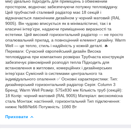
мм) ідеально підходить для приміщень з обмеженим
простором, водночас забезпечуючи потужну тепловіддачу.
Цей трубчастий сталевий радіатор має 18 секцій і
відзначається лаконічним дизайном у чорний матовий (RAL
9005). Він чудово вписується як в мінімалістичні, так і в
класичні інтер’єри, надаючи приміщенню виразності та
естетики. Цей високий горизонтальний радіатор — не просто
опалювальний прилад, а повноцінний елемент дизайну. Warm
Well — це тепло, стиль і надійність у кожній деталі. 🔥
Переваги: Сучасний європейський дизайн Висока
тепловіддача при компактних розмірах Трубчаста конструкція
забезпечує рівномірний розподіл тепла Підходить для
встановлення в житлових, комерційних і дизайнерських
інтер’єрах Сумісний із системами центрального та
індивідуального опалення ✅ Основні характеристики: Тип:
дизайнерський горизонтальний радіатор Серія: Column 3
Бренд: Warm Well Розмір: 575x830 мм Кількість труб (секцій):
18 Колір: чорний матовий (RAL 9005) Матеріал: високоякісна
сталь Монтаж: настінний, горизонтальний Тип підключення:
нижнє №88/№66 Потужність: 1080 Вт
Приховати