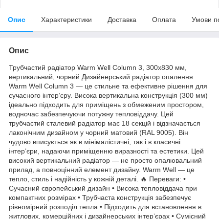
Опис
Характеристики
Доставка
Оплата
Умови п
Опис
Трубчастий радіатор Warm Well Column 3, 300x830 мм,
вертикальний, чорний Дизайнерський радіатор опалення
Warm Well Column 3 — це стильне та ефективне рішення для
сучасного інтер’єру. Висока вертикальна конструкція (300 мм)
ідеально підходить для приміщень з обмеженим простором,
водночас забезпечуючи потужну тепловіддачу. Цей
трубчастий сталевий радіатор має 18 секцій і відзначається
лаконічним дизайном у чорний матовий (RAL 9005). Він
чудово вписується як в мінімалістичні, так і в класичні
інтер’єри, надаючи приміщенню виразності та естетики. Цей
високий вертикальний радіатор — не просто опалювальний
прилад, а повноцінний елемент дизайну. Warm Well — це
тепло, стиль і надійність у кожній деталі. 🔥 Переваги: •
Сучасний європейський дизайн • Висока тепловіддача при
компактних розмірах • Трубчаста конструкція забезпечує
рівномірний розподіл тепла • Підходить для встановлення в
житлових, комерційних і дизайнерських інтер’єрах • Сумісний