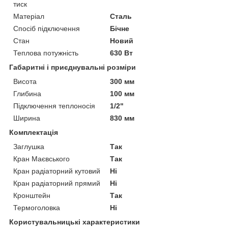
тиск
Матеріал
Сталь
Спосіб підключення
Бічне
Стан
Новий
Теплова потужність
630 Вт
Габаритні і приєднувальні розміри
Висота
300 мм
Глибина
100 мм
Підключення теплоносія
1/2"
Ширина
830 мм
Комплектація
Заглушка
Так
Кран Маєвського
Так
Кран радіаторний кутовий
Ні
Кран радіаторний прямий
Ні
Кронштейн
Так
Термоголовка
Ні
Користувальницькі характеристики