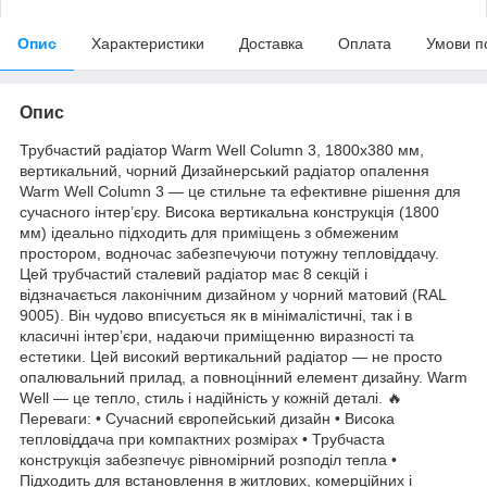
Опис
Характеристики
Доставка
Оплата
Умови п
Опис
Трубчастий радіатор Warm Well Column 3, 1800x380 мм,
вертикальний, чорний Дизайнерський радіатор опалення
Warm Well Column 3 — це стильне та ефективне рішення для
сучасного інтер’єру. Висока вертикальна конструкція (1800
мм) ідеально підходить для приміщень з обмеженим
простором, водночас забезпечуючи потужну тепловіддачу.
Цей трубчастий сталевий радіатор має 8 секцій і
відзначається лаконічним дизайном у чорний матовий (RAL
9005). Він чудово вписується як в мінімалістичні, так і в
класичні інтер’єри, надаючи приміщенню виразності та
естетики. Цей високий вертикальний радіатор — не просто
опалювальний прилад, а повноцінний елемент дизайну. Warm
Well — це тепло, стиль і надійність у кожній деталі. 🔥
Переваги: • Сучасний європейський дизайн • Висока
тепловіддача при компактних розмірах • Трубчаста
конструкція забезпечує рівномірний розподіл тепла •
Підходить для встановлення в житлових, комерційних і