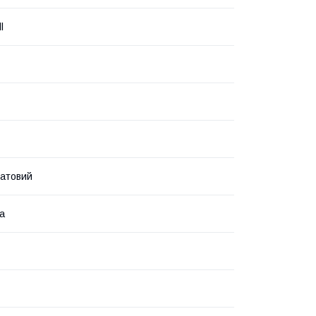
l
атовий
а