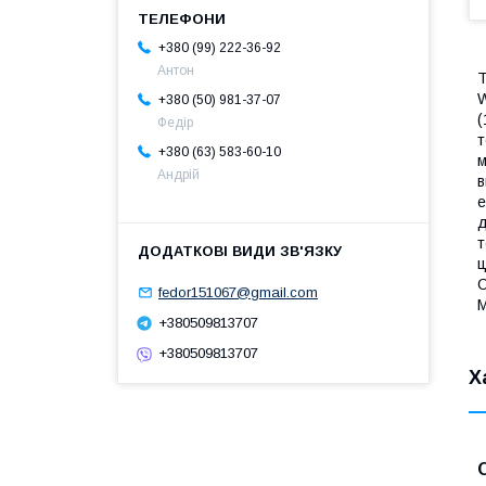
+380 (99) 222-36-92
Антон
Т
W
+380 (50) 981-37-07
(
Федір
т
+380 (63) 583-60-10
м
Андрій
в
е
д
т
ц
С
fedor151067@gmail.com
М
+380509813707
+380509813707
Х