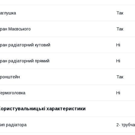
аглушка
Так
ран Маєвського
Так
ран радіаторний кутовий
Ні
ран радіаторний прямий
Ні
Кронштейн
Так
ермоголовка
Ні
Користувальницькі характеристики
ип радіатора
2- трубч