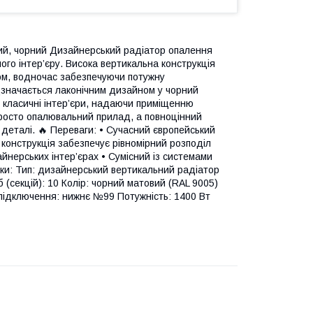
ий, чорний Дизайнерський радіатор опалення
го інтер’єру. Висока вертикальна конструкція
ом, водночас забезпечуючи потужну
ідзначається лаконічним дизайном у чорний
і в класичні інтер’єри, надаючи приміщенню
просто опалювальний прилад, а повноцінний
 деталі. 🔥 Переваги: • Сучасний європейський
 конструкція забезпечує рівномірний розподіл
йнерських інтер’єрах • Сумісний із системами
ки: Тип: дизайнерський вертикальний радіатор
 (секцій): 10 Колір: чорний матовий (RAL 9005)
 підключення: нижнє №99 Потужність: 1400 Вт