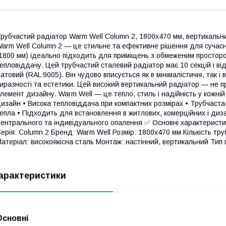
рубчастий радіатор Warm Well Column 2, 1800x470 мм, вертикальн
arm Well Column 2 — це стильне та ефективне рішення для сучасно
1800 мм) ідеально підходить для приміщень з обмеженим простор
епловіддачу. Цей трубчастий сталевий радіатор має 10 секцій і в
атовий (RAL 9005). Він чудово вписується як в мінімалістичні, так 
иразності та естетики. Цей високий вертикальний радіатор — не 
лемент дизайну. Warm Well — це тепло, стиль і надійність у кожній
изайн • Висока тепловіддача при компактних розмірах • Трубчаста
епла • Підходить для встановлення в житлових, комерційних і диза
ентрального та індивідуального опалення ✅ Основні характеристи
ерія: Column 2 Бренд: Warm Well Розмір: 1800x470 мм Кількість труб
атеріал: високоякісна сталь Монтаж: настінний, вертикальний Тип
арактеристики
Основні