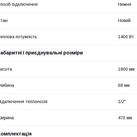
посіб підключення
Нижня
Стан
Новий
еплова потужність
1400 Вт
Габаритні і приєднувальні розміри
исота
1800 мм
либина
68 мм
ідключення теплоносія
1/2"
Ширина
470 мм
Комплектація