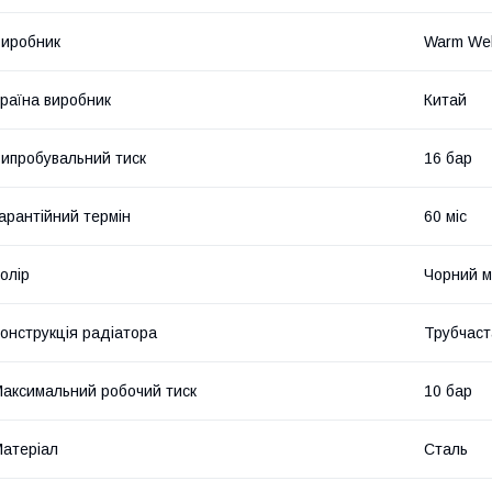
иробник
Warm Wel
раїна виробник
Китай
ипробувальний тиск
16 бар
арантійний термін
60 міс
олір
Чорний м
онструкція радіатора
Трубчаст
аксимальний робочий тиск
10 бар
атеріал
Сталь