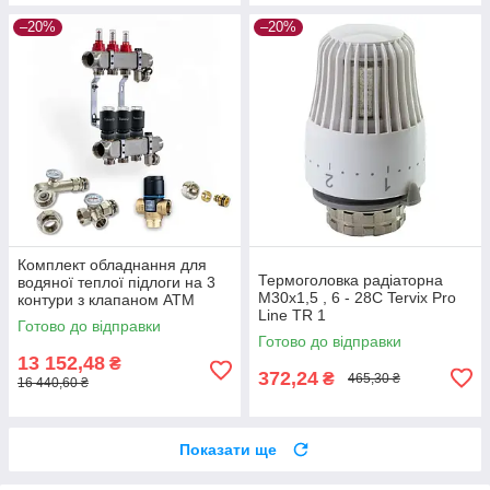
–20%
–20%
Комплект обладнання для
Термоголовка радіаторна
водяної теплої підлоги на 3
М30х1,5 , 6 - 28С Tervix Pro
контури з клапаном ATM
Line TR 1
Готово до відправки
Готово до відправки
13 152,48
₴
372,24
₴
465,30 ₴
16 440,60 ₴
Показати ще