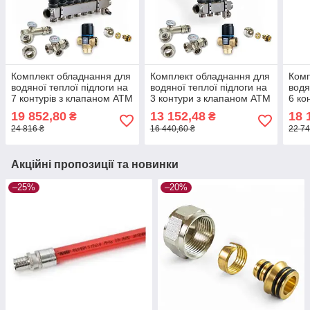
Комплект обладнання для
Комплект обладнання для
Комп
водяної теплої підлоги на
водяної теплої підлоги на
водя
7 контурів з клапаном ATM
3 контури з клапаном ATM
6 ко
19 852,80
13 152,48
18 
₴
₴
24 816 ₴
16 440,60 ₴
22 74
Акційні пропозиції та новинки
–25%
–20%