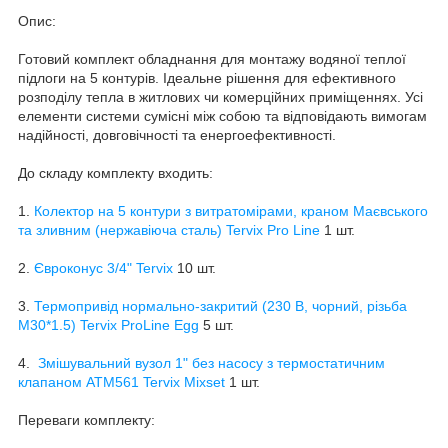
Опис:
Готовий комплект обладнання для монтажу водяної теплої
підлоги на 5 контурів. Ідеальне рішення для ефективного
розподілу тепла в житлових чи комерційних приміщеннях. Усі
елементи системи сумісні між собою та відповідають вимогам
надійності, довговічності та енергоефективності.
До складу комплекту входить:
1.
Колектор на 5 контури з витратомірами, краном Маєвського
та зливним (нержавіюча сталь) Tervix Pro Line
1 шт.
2.
Євроконус 3/4"
Tervix
10 шт.
3.
Термопривід нормально-закритий (230 В, чорний, різьба
M30*1.5) Tervix ProLine Egg
5 шт.
4.
Змішувальний вузол 1" без насосу з термостатичним
клапаном ATM561
Tervix Mixset
1 шт.
Переваги комплекту: