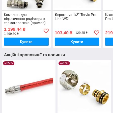
Комплект для
Євроконус 1/2" Tervix Pro
Клап
підключення радіатора з
Line WD
Pro 
термоголовкою (прямий)
Tervix Pro Line Radiator
1 199,44
₴
Set 1
103,40
219
₴
129,25 ₴
1 499,30 ₴
Купити
Купити
Акційні пропозиції та новинки
–25%
–20%