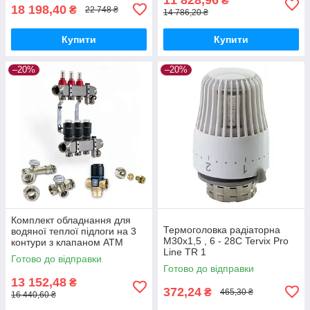
₴
18 198,40
₴
22 748 ₴
14 786,20 ₴
Купити
Купити
–20%
–20%
Комплект обладнання для
Термоголовка радіаторна
водяної теплої підлоги на 3
М30х1,5 , 6 - 28С Tervix Pro
контури з клапаном ATM
Line TR 1
Готово до відправки
Готово до відправки
13 152,48
₴
372,24
₴
465,30 ₴
16 440,60 ₴