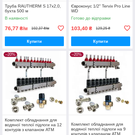
Труба RAUTHERM S 17х2,0,
Євроконус 1/2" Tervix Pro Line
бухта 500 м
WD
В наявності
Готово до відправки
76,77
103,40
₴/м
₴
102,37 ₴/м
129,25 ₴
Купити
Купити
–20%
–20%
Комплект обладнання для
Комплект обладнання для
водяної теплої підлоги на 12
водяної теплої підлоги на 9
контурів з клапаном ATM
контурів з клапаном ATM