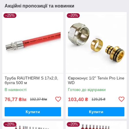
Акційні пропозиції та новинки
–25%
–20%
Труба RAUTHERM S 17х2,0,
Євроконус 1/2" Tervix Pro Line
бухта 500 м
WD
В наявності
Готово до відправки
76,77
103,40
₴/м
₴
102,37 ₴/м
129,25 ₴
Купити
Купити
–20%
–20%