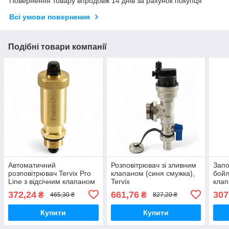
Повернення товару впродовж 14 днів за рахунок покупця
Всі умови повернення
Подібні товари компанії
Автоматичний
Розповітрювач зі зливним
Запо
розповітрювач Tervix Pro
клапаном (синя смужка),
бойл
Line з відсічним клапаном
Tervix
клап
1/2"
Pro 
372,24
661,76
307
₴
₴
465,30 ₴
827,20 ₴
Купити
Купити