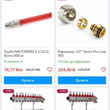
Труба RAUTHERM S 17х2,0,
Євроконус 1/2" Tervix Pro Line
бухта 500 м
WD
В наявності
Готово до відправки
76,77
103,40
₴/м
₴
102,37 ₴/м
129,25 ₴
Купити
Купити
–20%
–20%