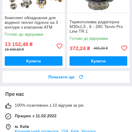
Комплект обладнання для
Термоголовка радіаторна
водяної теплої підлоги на 3
М30х1,5 , 6 - 28С Tervix Pro
контури з клапаном ATM
Line TR 1
Готово до відправки
Готово до відправки
13 152,48
₴
372,24
₴
465,30 ₴
16 440,60 ₴
Купити
Купити
Показати ще
Про нас
100% позитивних з 10 відгуків за рік
Працює з 11.02.2022
м. Київ
Куренівський провулок, 15А, Київ, Україна