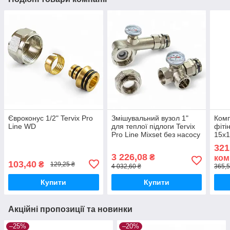
Євроконус 1/2" Tervix Pro
Змішувальний вузол 1"
Комп
Line WD
для теплої підлоги Tervix
фіті
Pro Line Mixset без насосу
15х1
321
3 226,08
₴
ком
103,40
₴
129,25 ₴
4 032,60 ₴
365,5
Купити
Купити
Акційні пропозиції та новинки
–25%
–20%