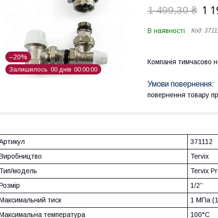
1 1
1 499,30 ₴
В наявності
Код:
3711
–20%
Компанія тимчасово 
Залишилось
0
0
днів
0
0
0
0
0
0
повернення товару п
Артикул
371112
Виробництво
Tervix
Тип/модель
Tervix Pr
Розмір
1/2’’
Максимальний тиск
1 МПа (1
Максимальна температура
100°С