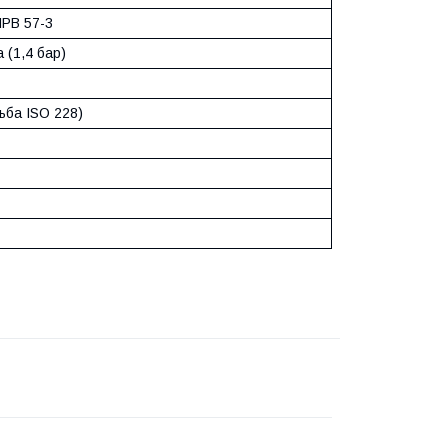
HPB 57-3
 (1,4 бар)
ізьба ISO 228)