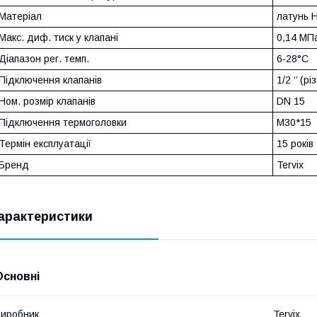
Матеріал
латунь 
Макс. диф. тиск у клапані
0,14 MПа
Діапазон рег. темп.
6-28°С
Підключення клапанів
1/2 ‘’ (р
Ном. розмір клапанів
DN 15
Підключення термоголовки
М30*15
Термін експлуатації
15 років
Бренд
Tervix
арактеристики
Основні
иробник
Tervix