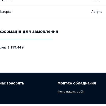
атеріал
Латунь
нформація для замовлення
іна:
1 199,44 ₴
нас гоаорять
Монтаж обладнання
Фото наших робіт