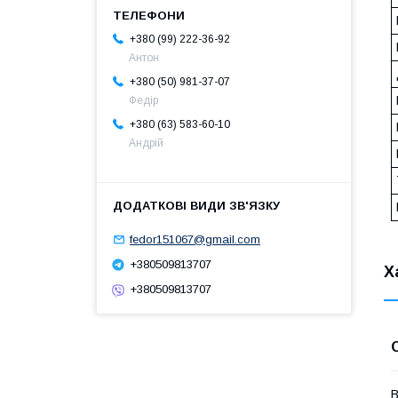
+380 (99) 222-36-92
Антон
+380 (50) 981-37-07
Федір
+380 (63) 583-60-10
Андрій
fedor151067@gmail.com
+380509813707
Х
+380509813707
В