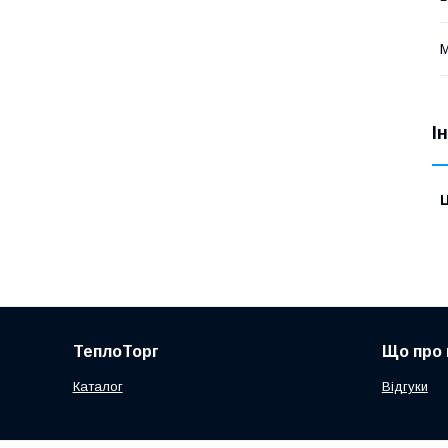
М
І
Ц
ТеплоТорг
Що про 
Каталог
Відгуки