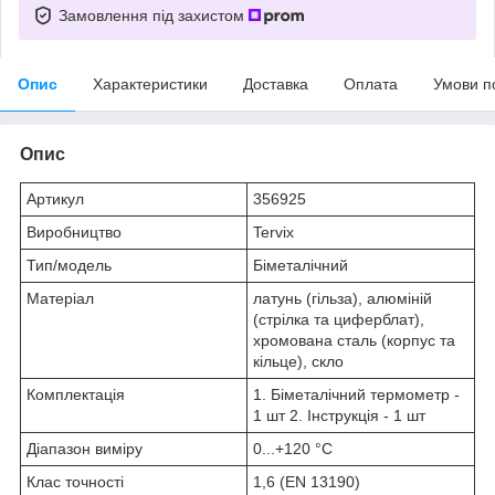
Замовлення під захистом
Опис
Характеристики
Доставка
Оплата
Умови п
Опис
Артикул
356925
Виробництво
Tervix
Тип/модель
Біметалічний
Матеріал
латунь (гільза), алюміній
(стрілка та циферблат),
хромована сталь (корпус та
кільце), скло
Комплектація
1. Біметалічний термометр -
1 шт 2. Інструкція - 1 шт
Діапазон виміру
0...+120 °C
Клас точності
1,6 (EN 13190)