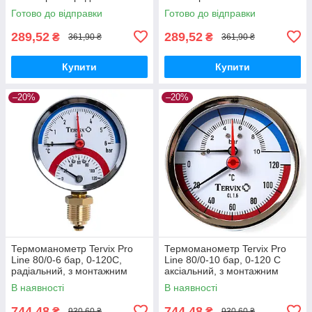
Готово до відправки
Готово до відправки
289,52
289,52
₴
₴
361,90 ₴
361,90 ₴
Купити
Купити
–20%
–20%
Термоманометр Tervix Pro
Термоманометр Tervix Pro
Line 80/0-6 бар, 0-120С,
Line 80/0-10 бар, 0-120 С
радіальний, з монтажним
аксіальний, з монтажним
клапаном 1/2"
клапаном 1/2"
В наявності
В наявності
744,48
744,48
₴
₴
930,60 ₴
930,60 ₴