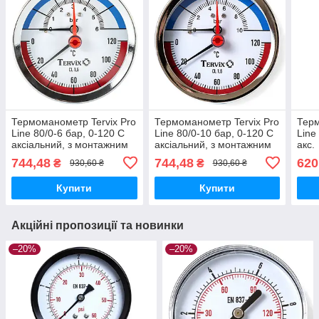
Термоманометр Tervix Pro
Термоманометр Tervix Pro
Терм
Line 80/0-6 бар, 0-120 С
Line 80/0-10 бар, 0-120 С
Line
аксіальний, з монтажним
аксіальний, з монтажним
акс.
клапаном 1/2"
клапаном 1/2"
744,48
744,48
620
₴
₴
930,60 ₴
930,60 ₴
Купити
Купити
Акційні пропозиції та новинки
–20%
–20%