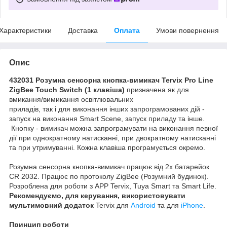
Характеристики
Доставка
Оплата
Умови повернення
Опис
432031 Розумна сенсорна кнопка-вимикач Tervix Pro Line
ZigBee Touch Switch (1 клавіша)
призначена як для
вмикання/вимикання освітлювальних
приладів, так і для виконання інших запрограмованих дій -
запуск на виконання Smart Scene, запуск приладу та інше.
Кнопку - вимикач можна запрограмувати на виконання певної
дії при однократному натисканні, при двократному натисканні
та при утримуванні. Кожна клавіша програмується окремо.
Розумна сенсорна кнопка-вимикач працює від 2х батарейок
CR 2032. Працює по протоколу ZigBee (Розумний будинок).
Розроблена для роботи з APP Tervix, Tuya Smart та Smart Life.
Рекомендуємо, для керування, використовувати
мультимовний додаток
Tervix для
Android
та для
iPhone
.
Принцип роботи