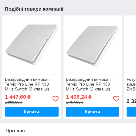
Подібні товари компанії
Безпровідний вимикач
Безпровідний вимикач
Розу
Tervix Pro Line RF 433
Tervix Pro Line RF 433
вими
MHz Switch (3 клавіші)
MHz Switch (2 клавіші)
ZigB
клав
1 447,60
1 406,24
₴
₴
2 3
1 809,50 ₴
1 757,80 ₴
Купити
Купити
Про нас