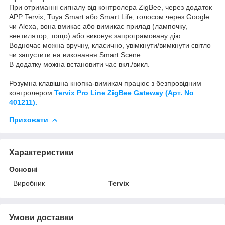
При отриманні сигналу від контролера ZigBee, через додаток
APP Tervix, Tuya Smart або Smart Life, голосом через Google
чи Alexa, вона вмикає або вимикає прилад (лампочку,
вентилятор, тощо) або виконує запрограмовану дію.
Водночас можна вручну, класично, увімкнути/вимкнути світло
чи запустити на виконання Smart Scene.
В додатку можна встановити час вкл./викл.
Розумна клавішна кнопка-вимикач працює з безпровідним
контролером
Tervix Pro Line ZigBee Gateway (Арт. No
401211).
Приховати
Характеристики
Основні
Виробник
Tervix
Умови доставки