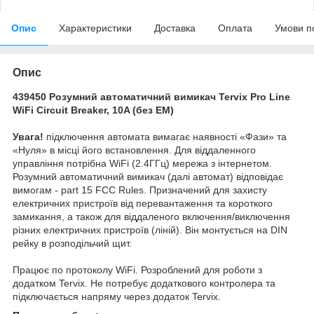
Опис
Характеристики
Доставка
Оплата
Умови п
Опис
439450 Розумний автоматичний вимикач Tervix Pro Line
WiFi Circuit Breaker, 10A (без ЕМ)
Увага!
підключення автомата вимагає наявності «Фази» та
«Нуля» в місці його встановлення. Для віддаленного
управління потрібна WiFi (2.4ГГц) мережа з інтернетом.
Розумний автоматичний вимикач (далі автомат) відповідає
вимогам - part 15 FCC Rules. Призначений для захисту
електричних пристроїв від перевантаження та короткого
замикання, а також для віддаленого включення/виключення
різних електричних пристроїв (ліній). Він монтується на DIN
рейку в розподільчий щит.
Працює по протоколу WiFi. Розроблений для роботи з
додатком Tervix. Не потребує додаткового контролера та
підключається напряму через додаток Tervix.