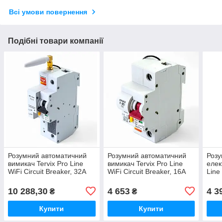
Всі умови повернення
Подібні товари компанії
Розумний автоматичний
Розумний автоматичний
Розу
вимикач Tervix Pro Line
вимикач Tervix Pro Line
елек
WiFi Circuit Breaker, 32A
WiFi Circuit Breaker, 16A
Line
(без ЕМ)
10 288,30
4 653
4 3
₴
₴
Купити
Купити