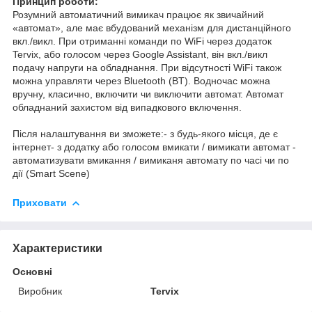
Принцип роботи:
Розумний автоматичний вимикач працює як звичайний
«автомат», але має вбудований механізм для дистанційного
вкл./викл. При отриманні команди по WiFi через додаток
Tervix, або голосом через Google Assistant, він вкл./викл
подачу напруги на обладнання. При відсутності WiFi також
можна управляти через Bluetooth (BT). Водночас можна
вручну, класично, включити чи виключити автомат. Автомат
обладнаний захистом від випадкового включення.
Після налаштування ви зможете:- з будь-якого місця, де є
інтернет- з додатку або голосом вмикати / вимикати автомат -
автоматизувати вмикання / вимиканя автомату по часі чи по
дії (Smart Scene)
Приховати
Характеристики
Основні
Виробник
Tervix