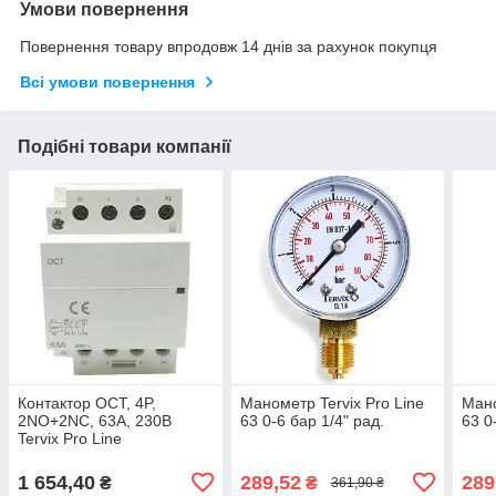
Умови повернення
Повернення товару впродовж 14 днів за рахунок покупця
Всі умови повернення
Подібні товари компанії
Контактор OCT, 4P,
Манометр Tervix Pro Line
Мано
2NO+2NC, 63A, 230В
63 0-6 бар 1/4" рад.
63 0
Tervix Pro Line
1 654,40
289,52
289
₴
₴
361,90 ₴