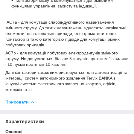
Контактори можуть комбінуватися з допоміжними
функціями управління, захисту та індикації.
AC7a - для комутації слабоіндуктивного навантаження
змінного струму. До таких навантажень відносять: нагрівальні
елементи, освітлювальні прилади, електромагніти тощо.
Контактор із такою категорією підійде для комутації різних
побутових приладів.
AC7b - для комутації побутових електродвигунів змінного
струму. Не допускається більше 5-и пусків протягом 1 хвилини
і 10 пусків протягом 10 хвилин.
Дані контактори також використовуються для автоматизації та
інтеграції систем автономного живлення Tervix BANKA в
існуючі системи електричного живлення квартир, офісів,
котеджів та ін.
Приховати
Характеристики
Основні