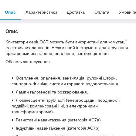
Опис
Характеристики
Доставка
Оплата
Умови п
Опис
Контактори серії OCT можуть бути використані для комутації
електричних ланцюгів. Незамінний інструмент для керування
пристроями освітлення, опалення, вентиляції тощо.
Область застосування:
Освітлення, опалення, вентиляція, рулонні штори,
санітарно-гігієнічні системи гарячого водопостачання
Лампи галогенові та розжарювання.
Люмінесцентні трубчасті (енергоощадні, поодинокі і
подвійні, компенсовані і ні, з електронними
трансформаторами).
Резистивні навантаження (категорія AC7a)
Індуктивні навантаження (категорія AC7b)