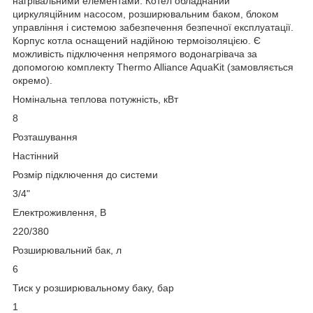
нагрівальними елементами. Котел обладнаний
циркуляційним насосом, розширювальним баком, блоком
управління і системою забезпечення безпечної експлуатації.
Корпус котла оснащений надійною термоізоляцією. Є
можливість підключення непрямого водонагрівача за
допомогою комплекту Thermo Alliance AquaKit (замовляється
окремо).
Номінальна теплова потужність, кВт
8
Розташування
Настінний
Розмір підключення до системи
3/4"
Електроживлення, В
220/380
Розширювальний бак, л
6
Тиск у розширювальному баку, бар
1