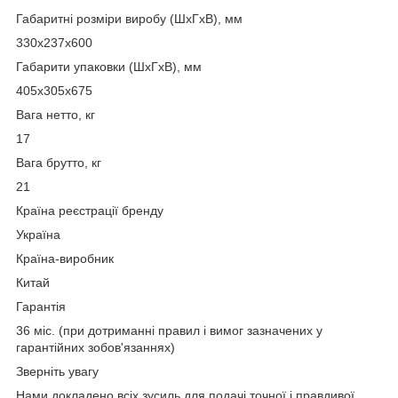
Габаритні розміри виробу (ШхГхВ), мм
330х237х600
Габарити упаковки (ШхГхВ), мм
405х305х675
Вага нетто, кг
17
Вага брутто, кг
21
Країна реєстрації бренду
Україна
Країна-виробник
Китай
Гарантія
36 міс. (при дотриманні правил і вимог зазначених у
гарантійних зобов'язаннях)
Зверніть увагу
Нами докладено всіх зусиль для подачі точної і правдивої