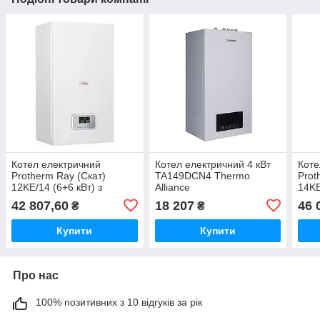
Котел електричний
Котел електричний 4 кВт
Коте
Protherm Ray (Скат)
TA149DCN4 Thermo
Prot
12KE/14 (6+6 кВт) з
Alliance
14KE
шиною eBus
шин
42 807,60
18 207
46 
₴
₴
Купити
Купити
Про нас
100% позитивних з 10 відгуків за рік