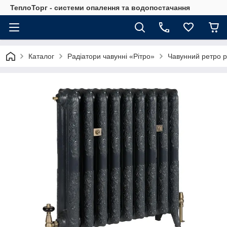
ТеплоТорг - системи опалення та водопостачання
Каталог
Радіатори чавунні «Рітро»
Чавунний ретро р