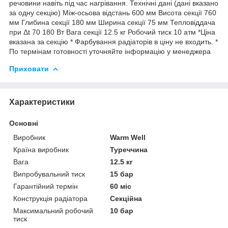
речовини навіть під час нагрівання. Технічні дані (дані вказано
за одну секцію) Між-осьова відстань 600 мм Висота секції 760
мм Глибина секції 180 мм Ширина секції 75 мм Тепловіддача
при Δt 70 180 Вт Вага секції 12.5 кг Робочий тиск 10 атм *Ціна
вказана за секцію * Фарбування радіаторів в ціну не входить. *
По термінам готовності уточняйте інформацію у менеджера
Приховати
Характеристики
Основні
Виробник
Warm Well
Країна виробник
Туреччина
Вага
12.5 кг
Випробувальний тиск
15 бар
Гарантійний термін
60 міс
Конструкція радіатора
Секційна
Максимальний робочий
10 бар
тиск