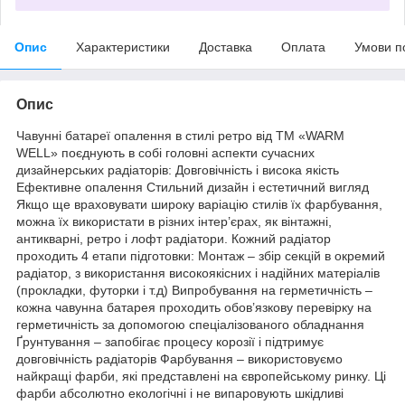
Опис
Характеристики
Доставка
Оплата
Умови п
Опис
Чавунні батареї опалення в стилі ретро від ТМ «WARM
WELL» поєднують в собі головні аспекти сучасних
дизайнерських радіаторів: Довговічність і висока якість
Ефективне опалення Стильний дизайн і естетичний вигляд
Якщо ще враховувати широку варіацію стилів їх фарбування,
можна їх використати в різних інтер’єрах, як вінтажні,
антикварні, ретро і лофт радіатори. Кожний радіатор
проходить 4 етапи підготовки: Монтаж – збір секцій в окремий
радіатор, з використання високоякісних і надійних матеріалів
(прокладки, футорки і т.д) Випробування на герметичність –
кожна чавунна батарея проходить обов’язкову перевірку на
герметичність за допомогою спеціалізованого обладнання
Ґрунтування – запобігає процесу корозії і підтримує
довговічність радіаторів Фарбування – використовуємо
найкращі фарби, які представлені на європейському ринку. Ці
фарби абсолютно екологічні і не випаровують шкідливі