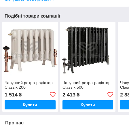
Подібні товари компанії
Чавунний ретро-радіатор
Чавунний ретро-радіатор
Чаву
Classik 200
Classik 500
Clas
1 514
2 413
2 8
₴
₴
Купити
Купити
Про нас