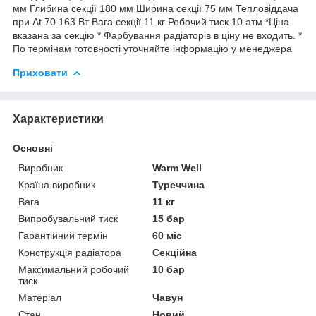
мм Глибина секції 180 мм Ширина секції 75 мм Тепловіддача
при Δt 70 163 Вт Вага секції 11 кг Робочий тиск 10 атм *Ціна
вказана за секцію * Фарбування радіаторів в ціну не входить. *
По термінам готовності уточняйте інформацію у менеджера
Приховати
Характеристики
Основні
Виробник
Warm Well
Країна виробник
Туреччина
Вага
11 кг
Випробувальний тиск
15 бар
Гарантійний термін
60 міс
Конструкція радіатора
Секційна
Максимальний робочий
10 бар
тиск
Матеріал
Чавун
Стан
Новий