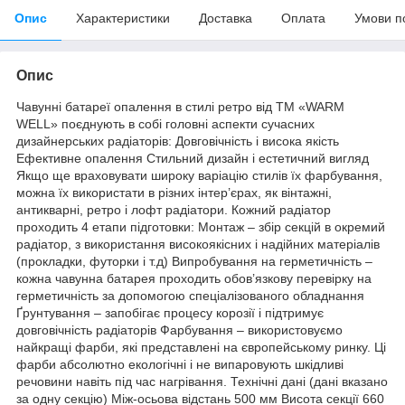
Опис
Характеристики
Доставка
Оплата
Умови п
Опис
Чавунні батареї опалення в стилі ретро від ТМ «WARM
WELL» поєднують в собі головні аспекти сучасних
дизайнерських радіаторів: Довговічність і висока якість
Ефективне опалення Стильний дизайн і естетичний вигляд
Якщо ще враховувати широку варіацію стилів їх фарбування,
можна їх використати в різних інтер’єрах, як вінтажні,
антикварні, ретро і лофт радіатори. Кожний радіатор
проходить 4 етапи підготовки: Монтаж – збір секцій в окремий
радіатор, з використання високоякісних і надійних матеріалів
(прокладки, футорки і т.д) Випробування на герметичність –
кожна чавунна батарея проходить обов’язкову перевірку на
герметичність за допомогою спеціалізованого обладнання
Ґрунтування – запобігає процесу корозії і підтримує
довговічність радіаторів Фарбування – використовуємо
найкращі фарби, які представлені на європейському ринку. Ці
фарби абсолютно екологічні і не випаровують шкідливі
речовини навіть під час нагрівання. Технічні дані (дані вказано
за одну секцію) Між-осьова відстань 500 мм Висота секції 660