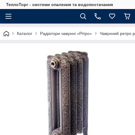
ТеплоТорг - системи опалення та водопостачання
Каталог
Радіатори чавунні «Рітро»
Чавунний ретро р