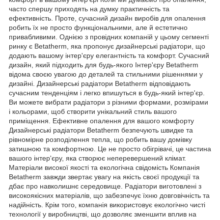
часто спершу приходять на думку практичність та
ефективність. Проте, сучасний дизайн виробів для опалення
робить їх не просто функціональними, але й естетично
привабливими. Однією з провідних компаній у цьому сегменті
ринку є Betatherm, яка пропонує дизайнерські радіатори, що
додають вашому інтер'єру елегантність та комфорт. Сучасний
дизайн, який підходить для будь-якого Інтер'єру Betatherm
відома своєю увагою до деталей та стильними рішеннями у
дизайні. Дизайнерські радіатори Betatherm відповідають
сучасним тенденціям і легко впишуться в будь-який інтер'єр.
Ви можете вибрати радіатори з різними формами, розмірами
і кольорами, щоб створити унікальний стиль вашого
приміщення. Ефективне опалення для вашого комфорту
Дизайнерські радіатори Betatherm безпечують швидке та
рівномірне розподілення тепла, що робить вашу домівку
затишною та комфортною. Це не просто обігрівачі, це частина
вашого інтер'єру, яка створює неперевершений клімат.
Матеріали високої якості та екологічна свідомість Компанія
Betatherm завжди звертає увагу на якість своєї продукції та
дбає про навколишнє середовище. Радіатори виготовлені з
високоякісних матеріалів, що забезпечує їхню довговічність та
надійність. Крім того, компанія використовує екологічно чисті
технології у виробництві, що дозволяє зменшити вплив на