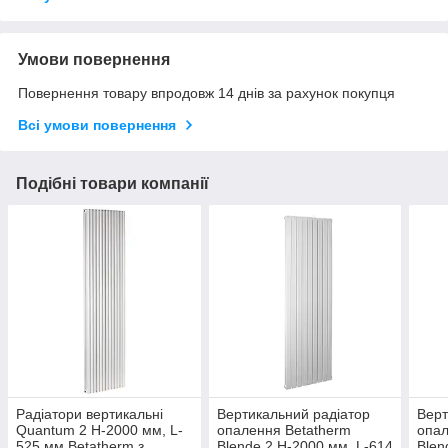
Умови повернення
Повернення товару впродовж 14 днів за рахунок покупця
Всі умови повернення
Подібні товари компанії
Радіатори вертикальні
Вертикальний радіатор
Верт
Quantum 2 H-2000 мм, L-
опалення Betatherm
опал
525 мм Betatherm з
Blende 2 H-2000 мм, L-614
Blen