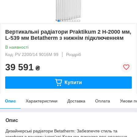
Вертикальні радіатори Praktikum 2 H-2000 мм,
L-539 мм Betatherm з нижнім підключенням
В наявності
Код: PV 2200/14 9016М 99
Роздріб
39 591
₴
Купити
Опис
Характеристики
Доставка
Оплата
Умови п
Опис
Дизайнерські радіатори Betatherm: Забезпечте стиль та
комфорт в вашому інтер'єрі Коли ми думаємо про опалення,