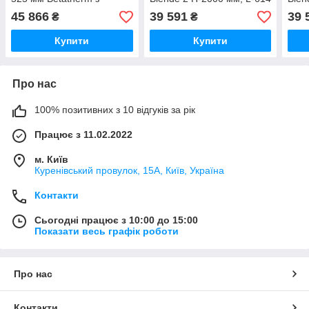
нижнім підключенням
мм RAL9016M
мм 
45 866
39 591
39 
₴
₴
Купити
Купити
Про нас
100% позитивних з 10 відгуків за рік
Працює з 11.02.2022
м. Київ
Куренівський провулок, 15А, Київ, Україна
Контакти
Сьогодні працює з 10:00 до 15:00
Показати весь графік роботи
Про нас
Контакти