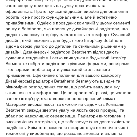
часто спершу приходять на думку практичність та
ефективність. Проте, сучасний дизайн виробів для опалення
робить їх не просто функціональними, але й естетично
привабливими. Однією з провідних компаній у цьому сегменті
ринку є Betatherm, яка пропонує дизайнерські радіатори, що
додають вашому інтер'єру елегантність та комфорт. Сучасний
дизайн, який підходить для будь-якого Інтер'єру Betatherm
відома своєю увагою до деталей та стильними рішеннями у
дизайні. Дизайнерські радіатори Betatherm відповідають
сучасним тенденціям і легко впишуться в будь-який інтер'єр.
Ви можете вибрати радіатори з різними формами, розмірами
і кольорами, щоб створити унікальний стиль вашого
приміщення. Ефективне опалення для вашого комфорту
Дизайнерські радіатори Betatherm безпечують швидке та
рівномірне розподілення тепла, що робить вашу домівку
затишною та комфортною. Це не просто обігрівачі, це частина
вашого інтер'єру, яка створює неперевершений клімат.
Матеріали високої якості та екологічна свідомість Компанія
Betatherm завжди звертає увагу на якість своєї продукції та
дбає про навколишнє середовище. Радіатори виготовлені з
високоякісних матеріалів, що забезпечує їхню довговічність та
надійність. Крім того, компанія використовує екологічно чисті
технології у виробництві, що дозволяє зменшити вплив на