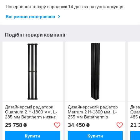
Повернення товару впродовж 14 днів за рахунок покупця
Всі умови повернення
Подібні товари компанії
Дизайнерські радіатори
Дизайнерський радіатор
Диза
Quantum 2 H-1800 мм, L-
Metrum 2 H-1800 мм, L-
Quan
285 мм Betatherm нижнє
255 мм Betatherm з
485 
підключення
нижнім підключенням
нижн
25 758
34 450
21 
₴
₴
Купити
Купити