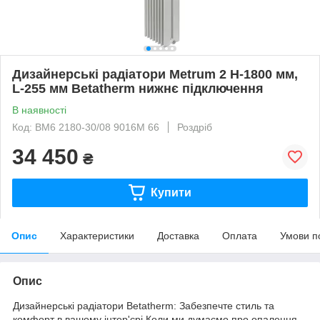
Дизайнерські радіатори Metrum 2 H-1800 мм,
L-255 мм Betatherm нижнє підключення
В наявності
Код: BM6 2180-30/08 9016М 66
Роздріб
34 450
₴
Купити
Опис
Характеристики
Доставка
Оплата
Умови п
Опис
Дизайнерські радіатори Betatherm: Забезпечте стиль та
комфорт в вашому інтер'єрі Коли ми думаємо про опалення,