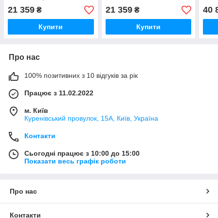
Betatherm з нижнім
нижнім підключенням
підк
21 359
21 359
40 
₴
₴
підключенням
Купити
Купити
Про нас
100% позитивних з 10 відгуків за рік
Працює з 11.02.2022
м. Київ
Куренівський провулок, 15А, Київ, Україна
Контакти
Сьогодні працює з 10:00 до 15:00
Показати весь графік роботи
Про нас
Контакти