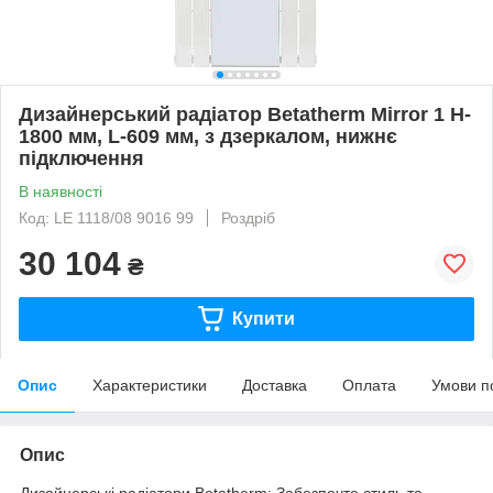
Дизайнерський радіатор Betatherm Mirror 1 H-
1800 мм, L-609 мм, з дзеркалом, нижнє
підключення
В наявності
Код: LE 1118/08 9016 99
Роздріб
30 104
₴
Купити
Опис
Характеристики
Доставка
Оплата
Умови п
Опис
Дизайнерські радіатори Betatherm: Забезпечте стиль та