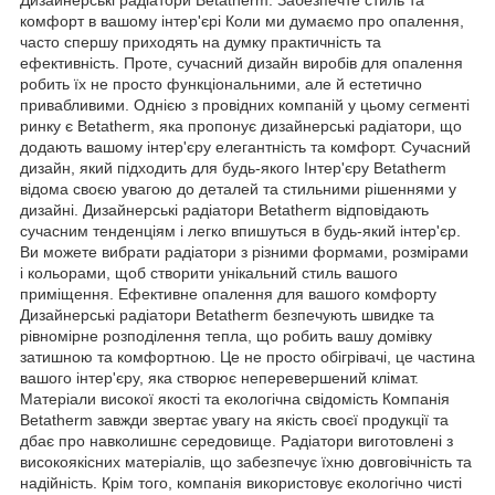
комфорт в вашому інтер'єрі Коли ми думаємо про опалення,
часто спершу приходять на думку практичність та
ефективність. Проте, сучасний дизайн виробів для опалення
робить їх не просто функціональними, але й естетично
привабливими. Однією з провідних компаній у цьому сегменті
ринку є Betatherm, яка пропонує дизайнерські радіатори, що
додають вашому інтер'єру елегантність та комфорт. Сучасний
дизайн, який підходить для будь-якого Інтер'єру Betatherm
відома своєю увагою до деталей та стильними рішеннями у
дизайні. Дизайнерські радіатори Betatherm відповідають
сучасним тенденціям і легко впишуться в будь-який інтер'єр.
Ви можете вибрати радіатори з різними формами, розмірами
і кольорами, щоб створити унікальний стиль вашого
приміщення. Ефективне опалення для вашого комфорту
Дизайнерські радіатори Betatherm безпечують швидке та
рівномірне розподілення тепла, що робить вашу домівку
затишною та комфортною. Це не просто обігрівачі, це частина
вашого інтер'єру, яка створює неперевершений клімат.
Матеріали високої якості та екологічна свідомість Компанія
Betatherm завжди звертає увагу на якість своєї продукції та
дбає про навколишнє середовище. Радіатори виготовлені з
високоякісних матеріалів, що забезпечує їхню довговічність та
надійність. Крім того, компанія використовує екологічно чисті