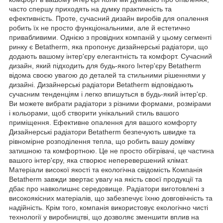
часто спершу приходять на думку практичність та
ефективність. Проте, сучасний дизайн виробів для опалення
робить їх не просто функціональними, але й естетично
привабливими. Однією з провідних компаній у цьому сегменті
ринку є Betatherm, яка пропонує дизайнерські радіатори, що
додають вашому інтер'єру елегантність та комфорт. Сучасний
дизайн, який підходить для будь-якого Інтер'єру Betatherm
відома своєю увагою до деталей та стильними рішеннями у
дизайні. Дизайнерські радіатори Betatherm відповідають
сучасним тенденціям і легко впишуться в будь-який інтер'єр.
Ви можете вибрати радіатори з різними формами, розмірами
і кольорами, щоб створити унікальний стиль вашого
приміщення. Ефективне опалення для вашого комфорту
Дизайнерські радіатори Betatherm безпечують швидке та
рівномірне розподілення тепла, що робить вашу домівку
затишною та комфортною. Це не просто обігрівачі, це частина
вашого інтер'єру, яка створює неперевершений клімат.
Матеріали високої якості та екологічна свідомість Компанія
Betatherm завжди звертає увагу на якість своєї продукції та
дбає про навколишнє середовище. Радіатори виготовлені з
високоякісних матеріалів, що забезпечує їхню довговічність та
надійність. Крім того, компанія використовує екологічно чисті
технології у виробництві, що дозволяє зменшити вплив на