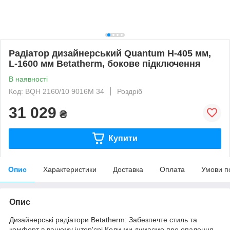
Радіатор дизайнерський Quantum H-405 мм,
L-1600 мм Betatherm, бокове підключення
В наявності
Код: BQH 2160/10 9016M 34
Роздріб
31 029
₴
Купити
Опис
Характеристики
Доставка
Оплата
Умови п
Опис
Дизайнерські радіатори Betatherm: Забезпечте стиль та
комфорт в вашому інтер'єрі Коли ми думаємо про опалення,