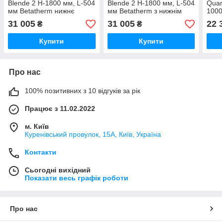
Blende 2 H-1800 мм, L-504
Blende 2 H-1800 мм, L-504
Quan
мм Betatherm нижнє
мм Betatherm з нижнім
1000
підключення
підключенням
боко
31 005
31 005
22 
₴
₴
Купити
Купити
Про нас
100% позитивних з 10 відгуків за рік
Працює з 11.02.2022
м. Київ
Куренівський провулок, 15А, Київ, Україна
Контакти
Сьогодні вихідний
Показати весь графік роботи
Про нас