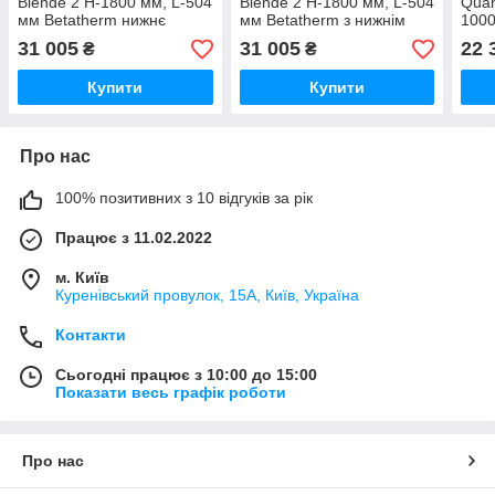
Blende 2 H-1800 мм, L-504
Blende 2 H-1800 мм, L-504
Quan
мм Betatherm нижнє
мм Betatherm з нижнім
1000
підключення
підключенням
боко
31 005
31 005
22 
₴
₴
Купити
Купити
Про нас
100% позитивних з 10 відгуків за рік
Працює з 11.02.2022
м. Київ
Куренівський провулок, 15А, Київ, Україна
Контакти
Сьогодні працює з 10:00 до 15:00
Показати весь графік роботи
Про нас