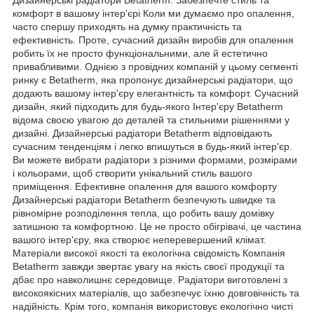
комфорт в вашому інтер'єрі Коли ми думаємо про опалення,
часто спершу приходять на думку практичність та
ефективність. Проте, сучасний дизайн виробів для опалення
робить їх не просто функціональними, але й естетично
привабливими. Однією з провідних компаній у цьому сегменті
ринку є Betatherm, яка пропонує дизайнерські радіатори, що
додають вашому інтер'єру елегантність та комфорт. Сучасний
дизайн, який підходить для будь-якого Інтер'єру Betatherm
відома своєю увагою до деталей та стильними рішеннями у
дизайні. Дизайнерські радіатори Betatherm відповідають
сучасним тенденціям і легко впишуться в будь-який інтер'єр.
Ви можете вибрати радіатори з різними формами, розмірами
і кольорами, щоб створити унікальний стиль вашого
приміщення. Ефективне опалення для вашого комфорту
Дизайнерські радіатори Betatherm безпечують швидке та
рівномірне розподілення тепла, що робить вашу домівку
затишною та комфортною. Це не просто обігрівачі, це частина
вашого інтер'єру, яка створює неперевершений клімат.
Матеріали високої якості та екологічна свідомість Компанія
Betatherm завжди звертає увагу на якість своєї продукції та
дбає про навколишнє середовище. Радіатори виготовлені з
високоякісних матеріалів, що забезпечує їхню довговічність та
надійність. Крім того, компанія використовує екологічно чисті