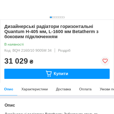
Дизайнерські радіатори горизонтальні
Quantum H-405 мм, L-1600 мм Betatherm з
боковим підключенням
В наявності
Код: BQH 2160/10 9005M 34
Роздріб
31 029
₴
Купити
Опис
Характеристики
Доставка
Оплата
Умови п
Опис
Дизайнерські радіатори Betatherm: Забезпечте стиль та