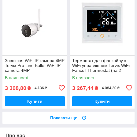
Зовнішня WiFi IP камера 4MP
Термостат для фанкойлу з
Tervix Pro Line Bullet WiFi IP
WiFi управлінням Tervix WiFi
camera 4MP
Fancoil Thermostat (на 2
труби) 0-10В
В наявності
В наявності
3 308,80
3 267,44
₴
₴
4 136 ₴
4 084,30 ₴
Купити
Купити
Показати ще
Про нас