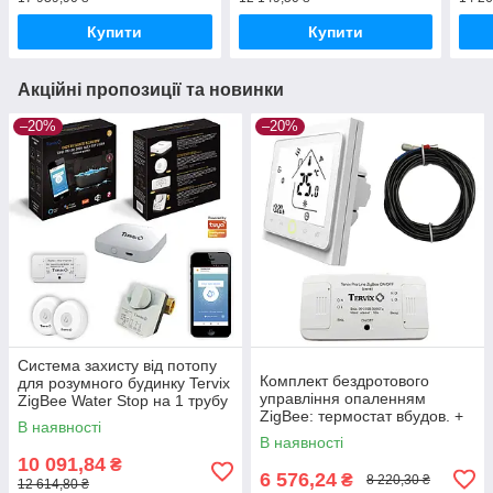
Купити
Купити
Акційні пропозиції та новинки
–20%
–20%
Система захисту від потопу
Комплект бездротового
для розумного будинку Tervix
управління опаленням
ZigBee Water Stop на 1 трубу
ZigBee: термостат вбудов. +
3/4"
В наявності
реле On/Off (220В)
В наявності
10 091,84
₴
6 576,24
₴
8 220,30 ₴
12 614,80 ₴