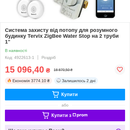
Система захисту від потопу для розумного
будинку Tervix ZigBee Water Stop на 2 труби
1"
В наявності
Код: 4922613-1
Роздріб
15 096,40
₴
18 870,50 ₴
Економія
3774.10 ₴
Залишилось
2 дні
Купити
або
Купити з