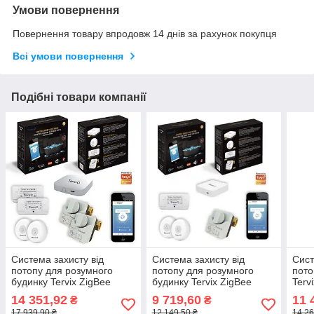
Умови повернення
Повернення товару впродовж 14 днів за рахунок покупця
Всі умови повернення
Подібні товари компанії
Система захисту від
Система захисту від
Сист
потопу для розумного
потопу для розумного
пото
будинку Tervix ZigBee
будинку Tervix ZigBee
Terv
Water Stop на 2 труби 3/4"
Water Stop 1 трубу 1/2"
Prem
14 351,92
9 719,60
11 
₴
₴
17 939,90 ₴
12 149,50 ₴
14 26