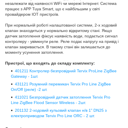
незалежати від наявності WiFi чи мережі Інтернет. Система
працює з APP Tuya Smart, що є найбільшим у світі
провайдером IOT пристроїв.
При нормальній роботі налаштованої системи, 2-х ходовий
клапан знаходиться у нормально відкритому стані. Якщо
датчик затоплення фіксує наявність води, подається сигнал
контролеру - увімкнути реле. Реле подає напругу на привід і
клапан закривається. В такому стані він залишається до
моменту усунення затоплення.
Пристрої, що входять до складу комплекту:
401211 Контролер безпровідний Tervix ProLine ZigBee
Gateway - 1шт.
431121 Розумний перемикач Tervix Pro Line ZigBee
On/Off (реле) -2 шт.
411021 Безпровідний датчик затоплення Tervix Pro
Line ZigBee Flood Sensor Wireless - 2шт.
201132 2-ходовий кульовий клапан н/в 1" DN25 з
електроприводом Tervix Pro Line ORC
- 2 шт.