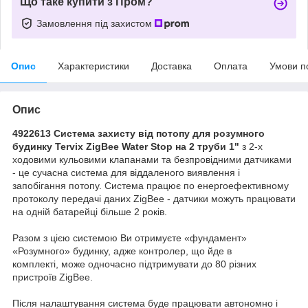
Що таке купити з Пром?
Замовлення під захистом
Опис
Характеристики
Доставка
Оплата
Умови п
Опис
4922613 Система захисту від потопу для розумного
будинку Tervix ZigBee Water Stop на 2 труби 1"
з 2-х
ходовими кульовими клапанами та безпровідними датчиками
- це сучасна система для віддаленого виявлення і
запобігання потопу. Система працює по енергоефективному
протоколу передачі даних ZigBee - датчики можуть працювати
на одній батарейці більше 2 років.
Разом з цією системою Ви отримуєте «фундамент»
«Розумного» будинку, адже контролер, що йде в
комплекті, може одночасно підтримувати до 80 різних
пристроїв ZigBee.
Після налаштування система буде працювати автономно і