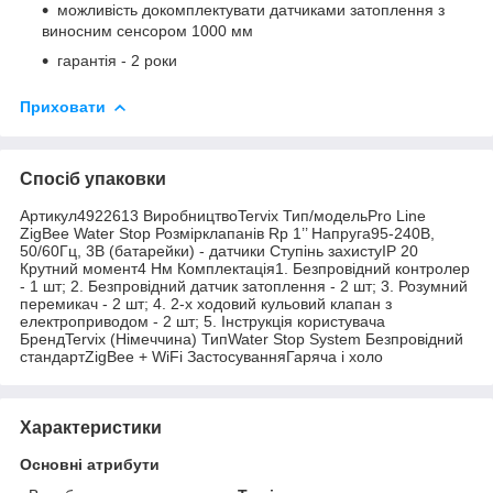
можливість докомплектувати датчиками затоплення з
виносним сенсором 1000 мм
гарантія - 2 роки
Приховати
Спосіб упаковки
Артикул4922613 ВиробництвоTervix Тип/модельPro Line
ZigBee Water Stop Розмірклапанів Rp 1’’ Напруга95-240В,
50/60Гц, 3В (батарейки) - датчики Ступінь захистуIP 20
Крутний момент4 Нм Комплектація1. Безпровідний контролер
- 1 шт; 2. Безпровідний датчик затоплення - 2 шт; 3. Розумний
перемикач - 2 шт; 4. 2-х ходовий кульовий клапан з
електроприводом - 2 шт; 5. Інструкція користувача
БрендTervix (Німеччина) ТипWater Stop System Безпровідний
стандартZigBee + WiFi ЗастосуванняГаряча і холо
Характеристики
Основні атрибути