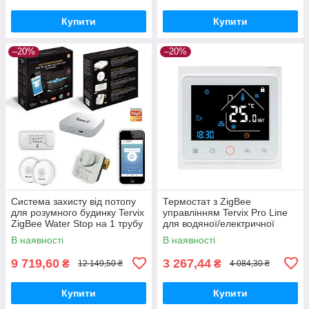
Купити
Купити
–20%
–20%
Система захисту від потопу
Термостат з ZigBee
для розумного будинку Tervix
управлінням Tervix Pro Line
ZigBee Water Stop на 1 трубу
для водяної/електричної
1/2"
теплої підлоги
В наявності
В наявності
9 719,60
3 267,44
₴
₴
12 149,50 ₴
4 084,30 ₴
Купити
Купити