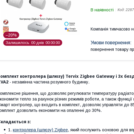
В наявності
Код:
2287
Компанія тимчасово 
–20%
Залишилось
0
0
днів
0
0
0
0
0
0
повернення товару п
омплект контролера (шлюзу) Tervix Zigbee Gateway і 3х бе
EVA2
- незамінна частина розумного будинку.
омплексне рішення, що дозволяє регулювати температуру радіато
кономити тепло за рахунок різних режимів роботи, а також функції 
март контролер, що входить в комплект, дозволяє управляти до 8
омплект дозволить економити на опаленні до 30%.
кладається з:
1.
контролера (шлюзу) Zigbee
, який послужить основою для вп