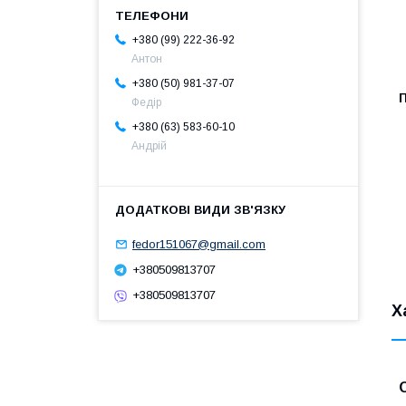
+380 (99) 222-36-92
Антон
+380 (50) 981-37-07
Федір
+380 (63) 583-60-10
Андрій
fedor151067@gmail.com
+380509813707
+380509813707
Х