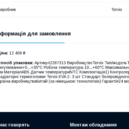
иробник
Tervix
нформація для замовлення
іна:
12 408 ₴
посіб упаковки:
Артикул2287313 ВиробництвоTervix Тип/модельTe
егулювання+5...+35°С Робоча температура-10...+60°С Максимальн
м МатеріалABS Датчик температуриNTC Комплектація1) Контролер 
адіаторні термоголовки Tervix EVA 2- 3 шт Стандарт безпровідного
раїна виробництваКитай (за німецькою технологією) Гарантія24 мі
нас гоаорять
Монтаж обладнання