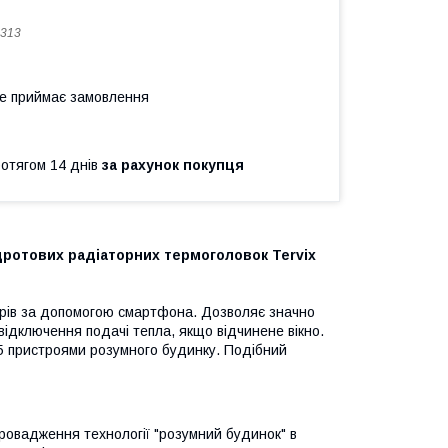
313
не приймає замовлення
ротягом 14 днів
за рахунок покупця
здротових радіаторних термоголовок Tervix
рів за допомогою смартфона. Дозволяє значно
відключення подачі тепла, якщо відчинене вікно.
5 пристроями розумного будинку. Подібний
ровадження технології "розумний будинок" в