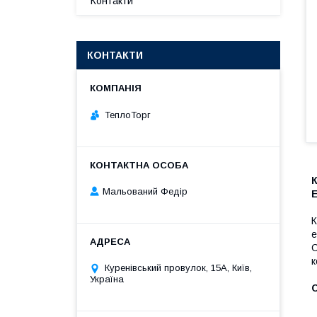
Контакти
КОНТАКТИ
ТеплоТорг
К
Мальований Федір
К
е
C
к
Куренівський провулок, 15А, Київ,
Україна
С