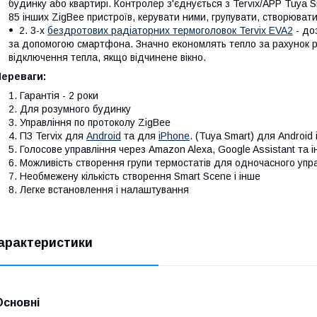
будинку або квартирі. Контролер з'єднується з Tervix/APP Tuya 
85 інших ZigBee пристроїв, керувати ними, групувати, створювати
2. 3-х
бездротових радіаторних термоголовок Tervix EVA2
- до
за допомогою смартфона. Значно економлять тепло за рахунок рі
відключення тепла, якщо відчинене вікно.
Переваги:
Гарантія - 2 роки
Для розумного будинку
Управління по протоколу ZigBee
ПЗ Tervix для
Android
та для
iPhone
. (Tuya Smart) для Android 
Голосове управління через Amazon Alexa, Google Assistant та 
Можливість створення групи термостатів для одночасного упра
Необмежену кількість створення Smart Scene і інше
Легке встановлення і налаштування
арактеристики
Основні