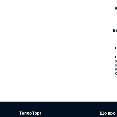
В
І
Ц
С
р
м
Р
К
ТеплоТорг
Що про 