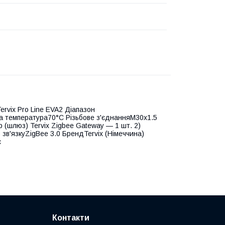
rvix Pro Line EVA2 Діапазон
а температура70°С Різьбове з'єднанняM30х1.5
(шлюз) Tervix Zigbee Gateway — 1 шт. 2)
 зв'язкуZigBee 3.0 БрендTervix (Німеччина)
с
Контакти