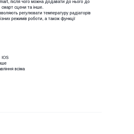
Smart, після чого можна додавати до нього до
 смарт сцени та інше.
зволяють регулювати температуру радіаторів
зних режимів роботи, а також функції
і IOS
інше
вління всіма