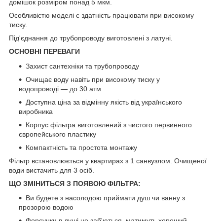
домішок розміром понад 5 мкм.
Особливістю моделі є здатність працювати при високому
тиску.
Під'єднання до трубопроводу виготовлені з латуні.
ОСНОВНІ ПЕРЕВАГИ
Захист сантехніки та трубопроводу
Очищає воду навіть при високому тиску у
водопроводі — до 30 атм
Доступна ціна за відмінну якість від українського
виробника
Корпус фільтра виготовлений з чистого первинного
європейського пластику
Компактність та простота монтажу
Фільтр встановлюється у квартирах з 1 санвузлом. Очищеної
води вистачить для 3 осіб.
ЩО ЗМІНИТЬСЯ З ПОЯВОЮ ФІЛЬТРА:
Ви будете з насолодою приймати душ чи ванну з
прозорою водою
Форсунки в душі не заб'ються, матимуть хороший