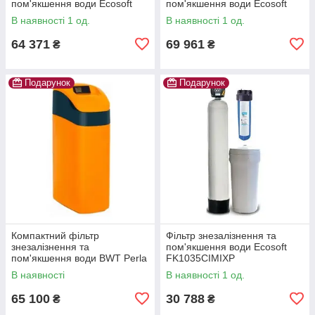
пом'якшення води Ecosoft
пом'якшення води Ecosoft
Titanium Gold 250
Titanium Gold 370
В наявності 1 од.
В наявності 1 од.
64 371
69 961
₴
₴
Подарунок
Подарунок
Компактний фільтр
Фільтр знезалізнення та
знезалізнення та
пом'якшення води Ecosoft
пом'якшення води BWT Perla
FK1035CIMIXP
Silk Ecomix
В наявності
В наявності 1 од.
65 100
30 788
₴
₴