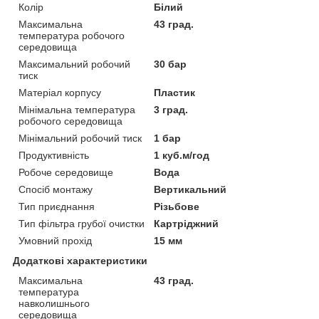
Колір
Білий
Максимальна
43 град.
температура робочого
середовища
Максимальний робочий
30 бар
тиск
Матеріал корпусу
Пластик
Мінімальна температура
3 град.
робочого середовища
Мінімальний робочий тиск
1 бар
Продуктивність
1 куб.м/год
Робоче середовище
Вода
Спосіб монтажу
Вертикальний
Тип приєднання
Різьбове
Тип фільтра грубої очистки
Картріджний
Умовний прохід
15 мм
Додаткові характеристики
Максимальна
43 град.
температура
навколишнього
середовища