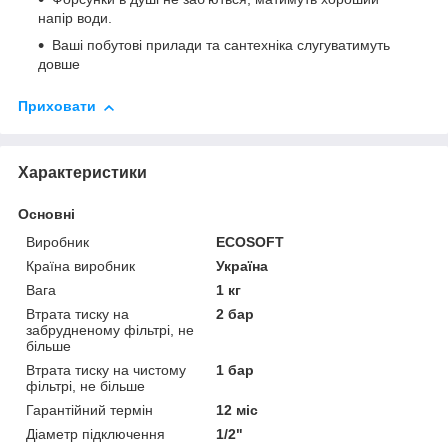
напір води.
Ваші побутові прилади та сантехніка слугуватимуть
довше
Приховати
Характеристики
Основні
Виробник
ECOSOFT
Країна виробник
Україна
Вага
1 кг
Втрата тиску на
2 бар
забрудненому фільтрі, не
більше
Втрата тиску на чистому
1 бар
фільтрі, не більше
Гарантійний термін
12 міс
Діаметр підключення
1/2"