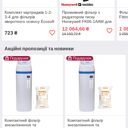
Комплект картриджів 1-2-
Промивний фільтр з
Філь
3-4 для фільтрів
редуктором тиску
Fitti
зворотного осмосу Ecosoft
Honeywell FK06-1AAM для
гарячої води
12 064,66
1 0
₴
723
₴
14 193,72 ₴
1 255
Акційні пропозиції та новинки
Подарунок
Подарунок
Компактний фільтр
Компактний фільтр
знезалізнення та
знезалізнення та