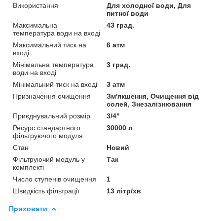
Використання
Для холодної води, Для
питної води
Максимальна
43 град.
температура води на вході
Максимальний тиск на
6 атм
вході
Мінімальна температура
3 град.
води на вході
Мінімальний тиск на вході
3 атм
Призначення очищення
Зм'якшення, Очищення від
солей, Знезалізнювання
Приєднувальний розмір
3/4"
Ресурс стандартного
30000 л
фільтруючого модуля
Стан
Новий
Фільтруючий модуль у
Так
комплекті
Число ступенів очищення
1
Швидкість фільтрації
13 літр/хв
Приховати