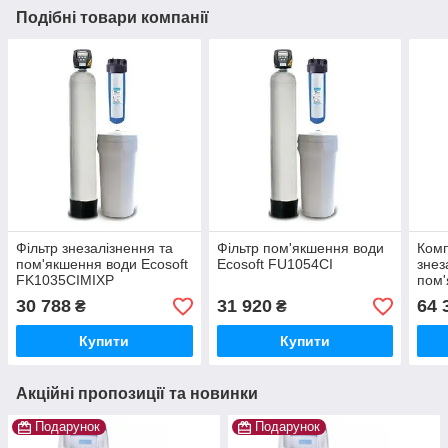
Подібні товари компанії
Фільтр знезалізнення та
Фільтр пом'якшення води
Комп
пом'якшення води Ecosoft
Ecosoft FU1054CI
знез
FK1035CIMIXP
пом'
Tita
30 788
31 920
64 
₴
₴
Купити
Купити
Акційні пропозиції та новинки
Подарунок
Подарунок