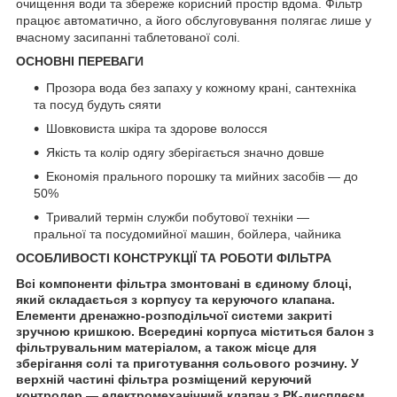
очищення води та збереже корисний простір вдома. Фільтр
працює автоматично, а його обслуговування полягає лише у
вчасному засипанні таблетованої солі.
ОСНОВНІ ПЕРЕВАГИ
Прозора вода без запаху у кожному крані, сантехніка
та посуд будуть сяяти
Шовковиста шкіра та здорове волосся
Якість та колір одягу зберігається значно довше
Економія прального порошку та мийних засобів — до
50%
Тривалий термін служби побутової техніки —
пральної та посудомийної машин, бойлера, чайника
ОСОБЛИВОСТІ КОНСТРУКЦІЇ ТА РОБОТИ ФІЛЬТРА
Всі компоненти фільтра змонтовані в єдиному блоці,
який складається з корпусу та керуючого клапана.
Елементи дренажно-розподільчої системи закриті
зручною кришкою. Всередині корпуса міститься балон з
фільтрувальним матеріалом, а також місце для
зберігання солі та приготування сольового розчину. У
верхній частині фільтра розміщений керуючий
контролер — електромеханічний клапан з РК-дисплеєм.