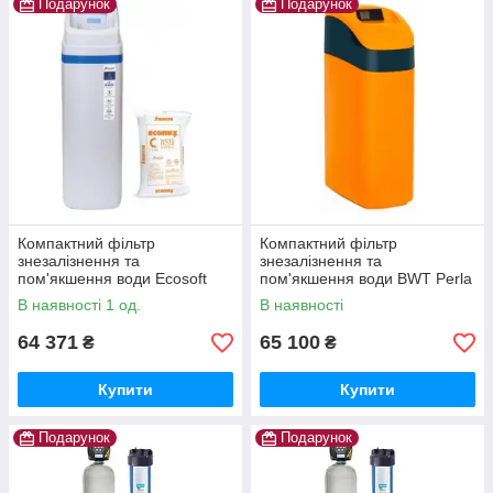
Подарунок
Подарунок
Компактний фільтр
Компактний фільтр
знезалізнення та
знезалізнення та
пом'якшення води Ecosoft
пом'якшення води BWT Perla
Titanium Gold 250
Silk Ecomix
В наявності 1 од.
В наявності
64 371
65 100
₴
₴
Купити
Купити
Подарунок
Подарунок