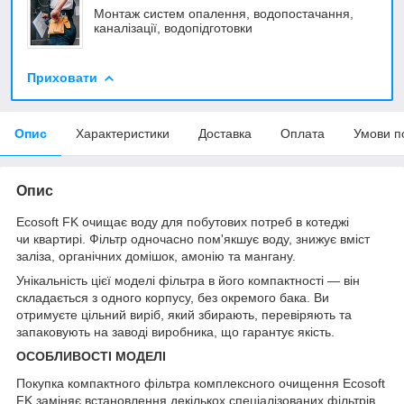
Монтаж систем опалення, водопостачання,
каналізації, водопідготовки
Приховати
Опис
Характеристики
Доставка
Оплата
Умови п
Опис
Ecosoft FK очищає воду для побутових потреб в котеджі
чи квартирі. Фільтр одночасно пом'якшує воду, знижує вміст
заліза, органічних домішок, амонію та мангану.
Унікальність цієї моделі фільтра в його компактності — він
складається з одного корпусу, без окремого бака. Ви
отримуєте цільний виріб, який збирають, перевіряють та
запаковують на заводі виробника, що гарантує якість.
ОСОБЛИВОСТІ МОДЕЛІ
Покупка компактного фільтра комплексного очищення Ecosoft
FK заміняє встановлення декількох спеціалізованих фільтрів.