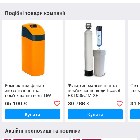
Подібні товари компанії
Компактний фільтр
Фільтр знезалізнення та
Філь
знезалізнення та
пом'якшення води Ecosoft
Ecos
пом'якшення води BWT
FK1035CIMIXP
Perla Silk Ecomix
65 100
30 788
31 
₴
₴
Купити
Купити
Акційні пропозиції та новинки