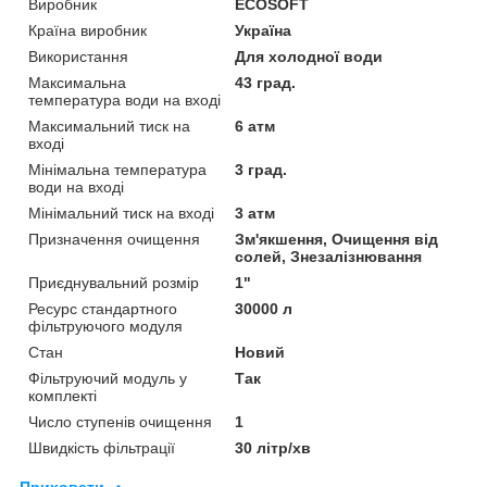
Виробник
ECOSOFT
Країна виробник
Україна
Використання
Для холодної води
Максимальна
43 град.
температура води на вході
Максимальний тиск на
6 атм
вході
Мінімальна температура
3 град.
води на вході
Мінімальний тиск на вході
3 атм
Призначення очищення
Зм'якшення, Очищення від
солей, Знезалізнювання
Приєднувальний розмір
1"
Ресурс стандартного
30000 л
фільтруючого модуля
Стан
Новий
Фільтруючий модуль у
Так
комплекті
Число ступенів очищення
1
Швидкість фільтрації
30 літр/хв
Приховати