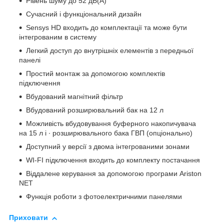
Рівень шуму до 52 дБ(А)
Сучасний і функціональний дизайн
Sensys HD входить до комплектації та може бути
інтегрованим в систему
Легкий доступ до внутрішніх елементів з передньої
панелі
Простий монтаж за допомогою комплектів
підключення
Вбудований магнітний фільтр
Вбудований розширювальний бак на 12 л
Можливість вбудовування буферного накопичувача
на 15 л і · розширювального бака ГВП (опціонально)
Доступний у версії з двома інтегрованими зонами
WI-FI підключення входить до комплекту постачання
Віддалене керування за допомогою програми Ariston
NET
Функція роботи з фотоелектричними панелями
Приховати