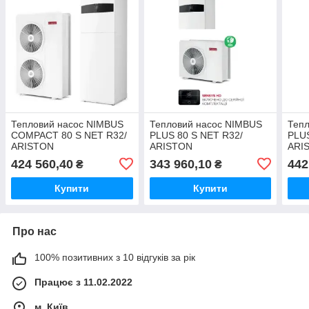
Тепловий насос NIMBUS
Тепловий насос NIMBUS
Теп
COMPACT 80 S NET R32/
PLUS 80 S NET R32/
PLUS
ARISTON
ARISTON
ARI
424 560,40
343 960,10
442
₴
₴
Купити
Купити
Про нас
100% позитивних з 10 відгуків за рік
Працює з 11.02.2022
м. Київ