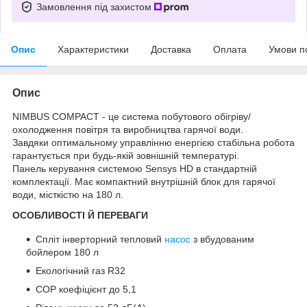
Замовлення під захистом
Опис
Характеристики
Доставка
Оплата
Умови п
Опис
NIMBUS COMPACT - це система побутового обігріву/
охолодження повітря та виробництва гарячої води.
Завдяки оптимальному управлінню енергією стабільна робота
гарантується при будь-якій зовнішній температурі.
Панель керування системою Sensys HD в стандартній
комплектації. Має компактний внутрішній блок для гарячої
води, місткістю на 180 л.
ОСОБЛИВОСТІ Й ПЕРЕВАГИ
Спліт інверторний тепловий
насос
з вбудованим
бойлером 180 л
Екологічний газ R32
COP коефіцієнт до 5,1