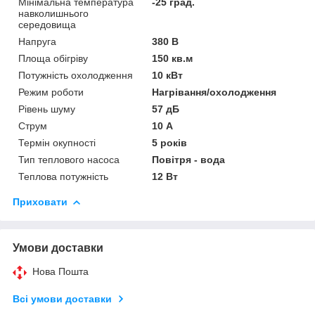
Мінімальна температура
-25 град.
навколишнього
середовища
Напруга
380 В
Площа обігріву
150 кв.м
Потужність охолодження
10 кВт
Режим роботи
Нагрівання/охолодження
Рівень шуму
57 дБ
Струм
10 А
Термін окупності
5 років
Тип теплового насоса
Повітря - вода
Теплова потужність
12 Вт
Приховати
Умови доставки
Нова Пошта
Всі умови доставки