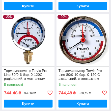
Купити
Купити
–20%
–20%
Термоманометр Tervix Pro
Термоманометр Tervix Pro
Line 80/0-6 бар, 0-120С,
Line 80/0-10 бар, 0-120 С
радіальний, з монтажним
аксіальний, з монтажним
клапаном 1/2"
клапаном 1/2"
В наявності
В наявності
744,48
744,48
₴
₴
930,60 ₴
930,60 ₴
Купити
Купити