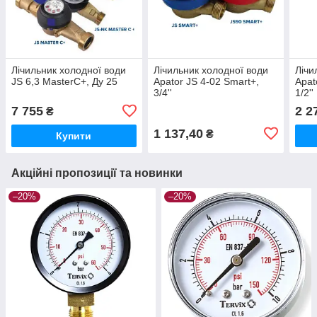
Лічильник холодної води
Лічильник холодної води
Лічи
JS 6,3 MasterС+, Ду 25
Apator JS 4-02 Smart+,
Apat
3/4''
1/2''
7 755
2 2
₴
1 137,40
₴
Купити
Акційні пропозиції та новинки
–20%
–20%