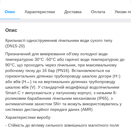
Опис
Характеристики
Доставка
Оплата
Умови п
Опис
Крильчасті одноструменеві лічильники води сухого типу
(DN15-20)
Призначений для вимірювання об'єму холодної води
температурою 30°C -50°C або гарячої води температурою до
90°С, що проходить через лічильник, при максимальному
робочому тиску до 16 бар (PN16). Встановлюються на
горизонтальних ділянках трубопроводу шкалою догори (Н↑)
або вбік (Н→) та на вертикальних ділянках трубопроводу
шкалою вбік (V). У стандартній модифікації водолічильники
Smart С + випускаються у латунному корпусі, з низьким 8-
роликовим барабанним лічильним механізмом (IP65), з
антимагнітним захистом SN+ та можуть використовуватись у
системах дистанційної передачі даних (AMR)
Характеристики виробу:
- Стійкість до впливу сильного зовнішнього магнітного поля