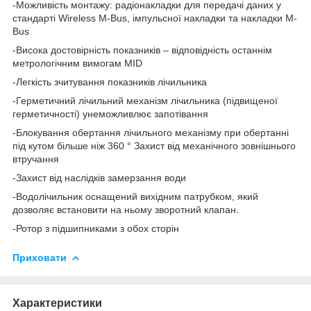
-Можливість монтажу: радіонакладки для передачі даних у
стандарті Wireless M-Bus, імпульсної накладки та накладки M-
Bus
-Висока достовірність показників – відповідність останнім
метрологічним вимогам MID
-Легкість зчитування показників лічильника
-Герметичний лічильний механізм лічильника (підвищеної
герметичності) унеможливлює запотівання
-Блокування обертання лічильного механізму при обертанні
під кутом більше ніж 360 ° Захист від механічного зовнішнього
втручання
-Захист від наслідків замерзання води
-Водолічильник оснащений вихідним патрубком, який
дозволяє встановити на ньому зворотний клапан.
-Ротор з підшипниками з обох сторін
Приховати
Характеристики