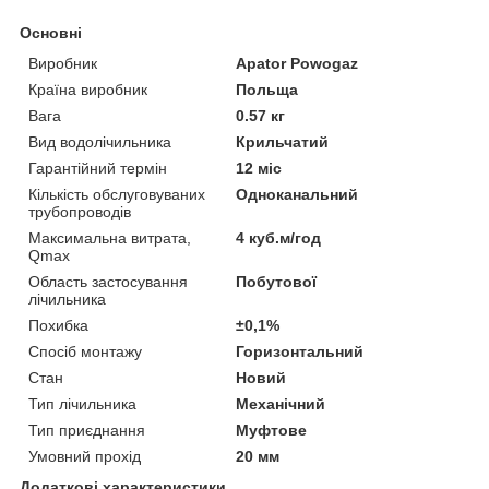
Основні
Виробник
Apator Powogaz
Країна виробник
Польща
Вага
0.57 кг
Вид водолічильника
Крильчатий
Гарантійний термін
12 міс
Кількість обслуговуваних
Одноканальний
трубопроводів
Максимальна витрата,
4 куб.м/год
Qmax
Область застосування
Побутової
лічильника
Похибка
±0,1%
Спосіб монтажу
Горизонтальний
Стан
Новий
Тип лічильника
Механічний
Тип приєднання
Муфтове
Умовний прохід
20 мм
Додаткові характеристики