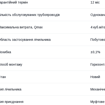
арантійний термін
12 міс
ількість обслуговуваних трубопроводів
Однокан
аксимальна витрата, Qmax
4 куб.м/г
бласть застосування лічильника
Побутово
охибка
±0,1%
посіб монтажу
Горизонт
Стан
Новий
ип лічильника
Механічн
ип приєднання
Муфтове