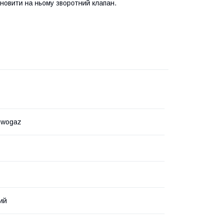
новити на ньому зворотний клапан.
owogaz
ий