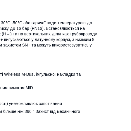
30°C -50°C або гарячої води температурою до
тиску до 16 бар (PN16). Встановлюються на
к (Н→) та на вертикальних ділянках трубопроводу
+ випускаються у латунному корпусі, з низьким 8-
им захистом SN+ та можуть використовуватись у
і Wireless M-Bus, імпульсної накладки та
ічним вимогам MID
ості) унеможливлює запотівання
 більше ніж 360 ° Захист від механічного