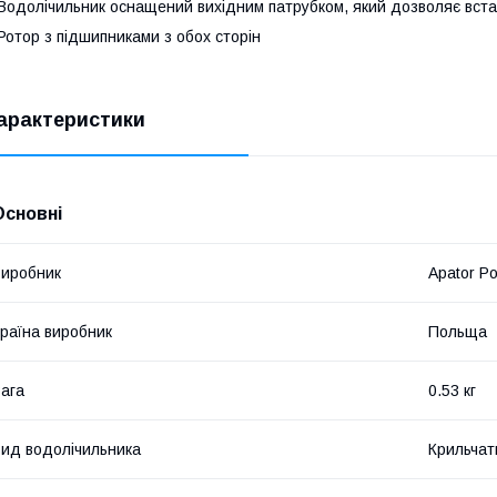
Водолічильник оснащений вихідним патрубком, який дозволяє вста
Ротор з підшипниками з обох сторін
арактеристики
Основні
иробник
Apator P
раїна виробник
Польща
ага
0.53 кг
ид водолічильника
Крильчат