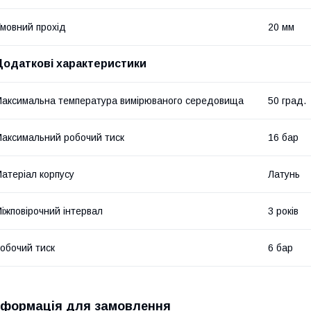
мовний прохід
20 мм
Додаткові характеристики
аксимальна температура вимірюваного середовища
50 град.
аксимальний робочий тиск
16 бар
атеріал корпусу
Латунь
іжповірочний інтервал
3 років
обочий тиск
6 бар
нформація для замовлення