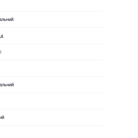
альний
од
ї
альний
ий