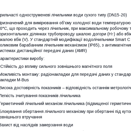
рильчасті одноструменеві лічильники води сухого типу (DN15-20)
ризначений для вимірювання об'єму холодної води температурою 
0°С, що проходить через лічильник, при максимальному робочому 
оризонтальних ділянках трубопроводу шкалою догори (Н↑) або вбі
калою вбік (V). У стандартній модифікації водолічильники Smart С 
оликовим барабанним лічильним механізмом (IP65), з антимагнітн
истемах дистанційної передачі даних (AMR)
арактеристики виробу:
 Стійкість до впливу сильного зовнішнього магнітного поля
Можливість монтажу: радіонакладки для передачі даних у стандарт
акладки M-Bus
Висока достовірність показників – відповідність останнім метролог
Легкість зчитування показників лічильника
Герметичний лічильний механізм лічильника (підвищеної герметичн
Блокування обертання лічильного механізму при обертанні під кутом
овнішнього втручання
Захист від наслідків замерзання води