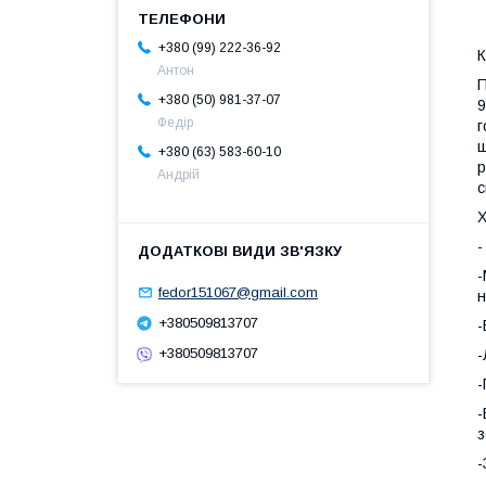
+380 (99) 222-36-92
К
Антон
П
+380 (50) 981-37-07
9
Федір
г
ш
+380 (63) 583-60-10
р
Андрій
с
Х
-
-
fedor151067@gmail.com
н
+380509813707
-
+380509813707
-
-
-
з
-