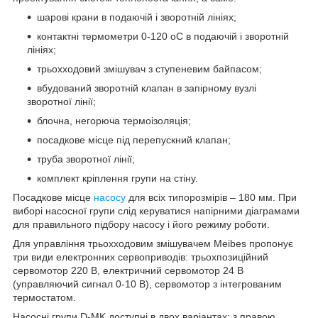
шарові крани в подаючій і зворотній лініях;
контактні термометри 0-120 oС в подаючій і зворотній
лініях;
трьохходовий змішувач з ступеневим байпасом;
вбудований зворотній клапан в запірному вузлі
зворотної лінії;
блочна, негорюча термоізоляція;
посадкове місце під перепускний клапан;
труба зворотної лінії;
комплект кріплення групи на стіну.
Посадкове місце
насосу
для всіх типорозмірів – 180 мм. При
виборі насосної групи слід керуватися напірними діаграмами
для правильного підбору насосу і його режиму роботи.
Для управління трьохходовим змішувачем Meibes пропонує
три види електронних сервоприводів: трьохпозиційний
сервомотор 220 В, електричний сервомотор 24 В
(управляючий сигнал 0-10 В), сервомотор з інтегрованим
термостатом.
Насосні групи D-MK доступні в двох варіантах: з правою