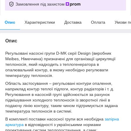
Замовлення під захистом
Опис
Характеристики
Доставка
Оплата
Умови п
Опис
Регульовані насосні групи D-МK серії Design (виробник
Meibes, Німеччина) призначені для організації циркуляції
теплоносія, який надходить з теплогенератора в
опалювальний контур, в якому необхідно регулювати
температуру теплоносія.
Область застосування – регульовані контури опалення,
наприклад контур теплої підлоги, контур радіаторів і т. д.
Регулювання в насосній групі здійснюється за рахунок
підмішування холодного теплоносія із зворотної лінії в
подаючу лінію контуру, таким чином підтримується задана
температура теплоносія в системі.
В комплекті поставки насосної групи вся необхідна
запірна
арматура
в відповідності з українськими нормами
проектування систем теплопостачання, а саме: