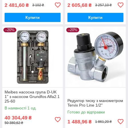
2 481,60
2 605,68
₴
₴
3 102 ₴
3 257,10 ₴
Купити
Купити
–20%
–20%
Meibes насосна група D-UK
1" з насосом Grundfos Alfa2.1
Редуктор тиску з манометром
25-60
Tervix Pro Line 1/2"
В наявності 1 од.
Готово до відправки
40 304,49
₴
1 488,96
₴
1 861,20 ₴
50 380,62 ₴