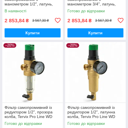
манометром 1/2", латунь,
манометром 3/4", латунь,
Tervix Pro Line WD
Tervix Pro Line WD
В наявності
Готово до відправки
2 853,84
2 853,84
₴
₴
3 567,30 ₴
3 567,30 ₴
Купити
Купити
–20%
–20%
Фільтр самопромивний із
Фільтр самопромивний із
редуктором 1/2", прозора
редуктором 1/2", латунна
колба, Tervix Pro Line WD
колба, Tervix Pro Line WD
Готово до відправки
Готово до відправки