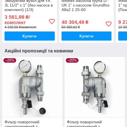
Змішуючий вузол для т.п.
Meibes насосна група D-
Meib
JL 11/2" х 1" (без насоса в
UK 1" з насосом Grundfos
1" п
комплекті) (1/3)
Alfa2.1 25-60
(Пок
3 561,98
₴/
40 304,49
9 2
₴
комплект
4 190,56 ₴/комплект
50 380,62 ₴
10 30
Купити
Купити
Акційні пропозиції та новинки
–20%
–20%
Фільтр поворотний
Фільтр поворотний
самопромивний з
самопромивний з