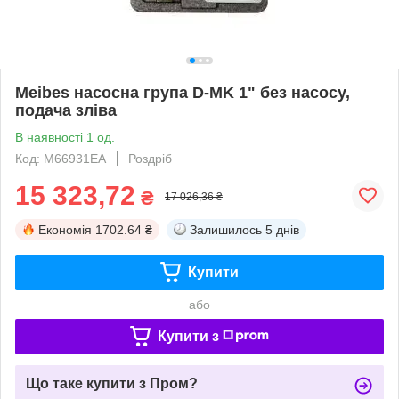
Meibes насосна група D-MK 1" без насосу,
подача зліва
В наявності 1 од.
Код: M66931EA
Роздріб
15 323,72
₴
17 026,36 ₴
Економія
1702.64 ₴
Залишилось
5 днів
Купити
або
Купити з
Що таке купити з Пром?