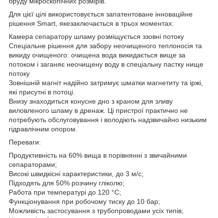
бруду мікроскопічних розмірів.
Для цієї цілі використовується запатентоване інноваційне
рішення Smart, якезаключається в трьох моментах:
Камера сепаратору шламу розміщується ззовні потоку
Спеціальне рішення для забору неочищеного теплоносія та
викиду очищеного: очищена вода викидається вище за
потоком і заганяє неочищену воду в спеціальну пастку нище
потоку
Зовнішній магніт надійно затримує шматки магнетиту та іржі,
які присутні в потоці.
Внизу знаходиться конусне дно з краном для зливу
виловленого шламу в дренаж. Ці пристрої практично не
потребують обслуговування і володіють надзвичайно низьким
гідравлічним опором.
Переваги:
Продуктивність на 60% вища в порівнянні з звичайними
сепараторами;
Високі швидкісні характеристики, до 3 м/с;
Підходять для 50% розчину гліколю;
Работа при температурі до 120 °С;
Функціонування при робочому тиску до 10 бар;
Можливість застосування з трубопроводами усіх типів;