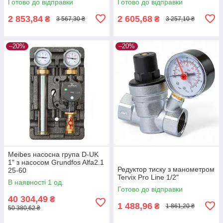
Готово до відправки
Готово до відправки
2 853,84
2 605,68
₴
₴
3 567,30 ₴
3 257,10 ₴
–20%
–20%
Meibes насосна група D-UK
1" з насосом Grundfos Alfa2.1
Редуктор тиску з манометром
25-60
Tervix Pro Line 1/2"
В наявності 1 од.
Готово до відправки
40 304,49
₴
1 488,96
₴
1 861,20 ₴
50 380,62 ₴