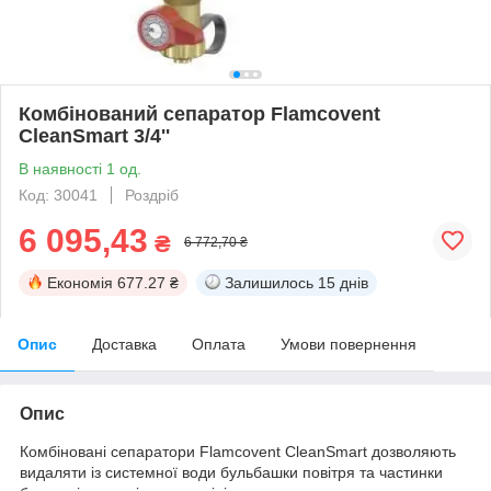
Комбінований сепаратор Flamcovent
CleanSmart 3/4''
В наявності 1 од.
Код: 30041
Роздріб
6 095,43
₴
6 772,70 ₴
Економія
677.27 ₴
Залишилось
15 днів
Опис
Доставка
Оплата
Умови повернення
Опис
Комбіновані сепаратори Flamcovent CleanSmart дозволяють
видаляти із системної води бульбашки повітря та частинки