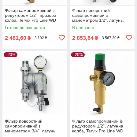
Фільтр самопромивний із
Фільтр поворотний
редуктором 1/2", прозора
самопромивний з
колба, Tervix Pro Line WD
манометром 1/2", латунь,
Tervix Pro Line WD
Готово до відправки
В наявності
2 481,60
2 853,84
₴
₴
3 102 ₴
3 567,30 ₴
–20%
–20%
Фільтр поворотний
Фільтр самопромивний із
самопромивний з
редуктором 1/2", латунна
манометром 3/4", латунь,
колба, Tervix Pro Line WD
Tervix Pro Line WD