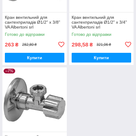
Кран вентильний для
Кран вентильний для
сантехприладів Ø1/2" х 3/8"
сантехприладів Ø1/2" х 3/4"
VA Albertoni srl
VA Albertoni srl
Готово до відправки
Готово до відправки
263
298,58
₴
₴
282,80 ₴
321,06 ₴
Купити
Купити
–7%