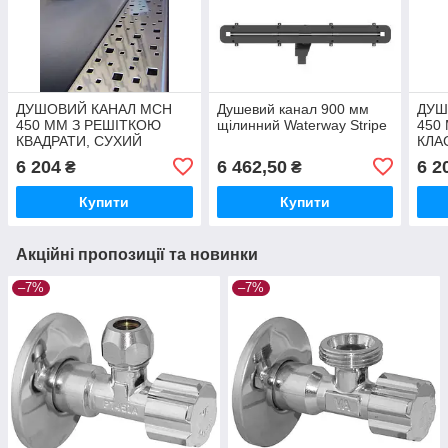
ДУШОВИЙ КАНАЛ МСН
Душевий канал 900 мм
ДУШ
450 ММ З РЕШІТКОЮ
щілинний Waterway Stripe
450
КВАДРАТИ, СУХИЙ
КЛАС
СИФОН DN40, H65 ММ,
СУХ
6 204
6 462,50
6 2
₴
₴
ГОРИЗОНТАЛЬНИЙ
ГОР
ФЛАНЕЦЬ
ФЛА
Купити
Купити
Акційні пропозиції та новинки
–7%
–7%