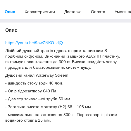
Опис
Характеристики
Доставка
Оплата
Умови п
Опис
https://youtu.be/9owZNKO_djQ
Лінійний душовий трап із гідрозатвором та низьким S-
подібним сифоном. Виконаний із міцного АБС/ПП пластику,
витримує навантаження до 300 кг. Висока швидкість зливу
підходить для багаторежимних систем душу.
Душовий канал Waterway Streem
- швидкість стоку води 48 л/хв.
- Опір гідрозатвору 640 Па.
- Діаметр зливальної труби 50 мм.
- Загальна висота монтажу (H2) 68 – 108 мм.
- максимальне навантаження 300 кг. Гідрозатвор із рівнем
водяного стовпа 25 мм.