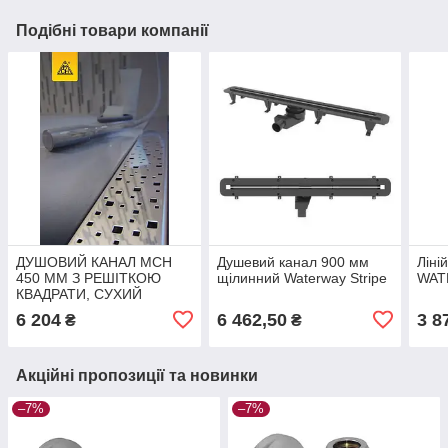
Подібні товари компанії
ДУШОВИЙ КАНАЛ МСН
Душевий канал 900 мм
Ліні
450 ММ З РЕШІТКОЮ
щілинний Waterway Stripe
WAT
КВАДРАТИ, СУХИЙ
СИФОН DN40, H65 ММ,
6 204
6 462,50
3 8
₴
₴
ГОРИЗОНТАЛЬНИЙ
ФЛАНЕЦЬ
Акційні пропозиції та новинки
–7%
–7%