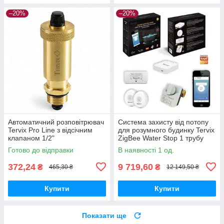
–20%
–20%
Автоматичний розповітрювач
Система захисту від потопу
Tervix Pro Line з відсічним
для розумного будинку Tervix
клапаном 1/2"
ZigBee Water Stop 1 трубу
1/2"
Готово до відправки
В наявності 1 од.
372,24
9 719,60
₴
₴
465,30 ₴
12 149,50 ₴
Купити
Купити
Показати ще