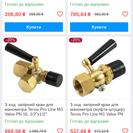
Pro Line Volcano
латунь, Tervix Pro Line WD
Готово до відправки
Готово до відправки
206,80
785,84
₴
₴
258,50 ₴
982,30 ₴
Купити
Купити
–20%
–20%
3-ход. запірний кран для
3-ход. запірний кран для
манометра Tervix Pro Line M3
манометра (муфта-штуцер)
Valve PN 16, 1/2"х1/2"
Tervix Pro Line M1 Valve PN
16, 1/2"х1/2"
Готово до відправки
Готово до відправки
868,56
537,68
₴
₴
1 085,70 ₴
672,10 ₴