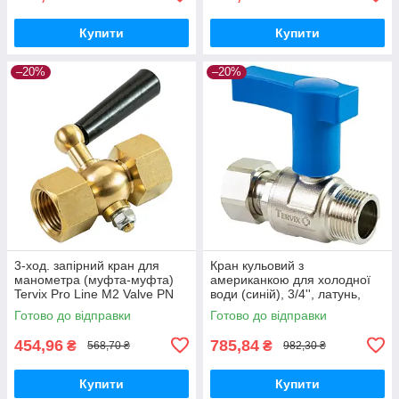
Купити
Купити
–20%
–20%
3-ход. запірний кран для
Кран кульовий з
манометра (муфта-муфта)
американкою для холодної
Tervix Pro Line M2 Valve PN
води (синій), 3/4'', латунь,
16, 1/2"х1/2"
Tervix Pro Line WD
Готово до відправки
Готово до відправки
454,96
785,84
₴
₴
568,70 ₴
982,30 ₴
Купити
Купити