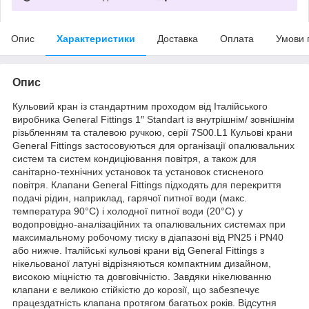
Опис
Характеристики
Доставка
Оплата
Умови 
Опис
Кульовий кран із стандартним проходом від Італійського
виробника General Fittings 1″ Standart із внутрішнім/ зовнішнім
різьбленням та сталевою ручкою, серії 7S00.L1 Кульові крани
General Fittings застосовуються для організації опалювальних
систем та систем кондиціювання повітря, а також для
санітарно-технічних установок та установок стисненого
повітря. Клапани General Fittings підходять для перекриття
подачі рідин, наприклад, гарячої питної води (макс.
температура 90°С) і холодної питної води (20°С) у
водопровідно-аналізаційних та опалювальних системах при
максимальному робочому тиску в діапазоні від PN25 і PN40
або нижче. Італійські кульові крани від General Fittings з
нікельованої латуні відрізняються компактним дизайном,
високою міцністю та довговічністю. Завдяки нікелюванню
клапани є великою стійкістю до корозії, що забезпечує
працездатність клапана протягом багатьох років. Відсутня