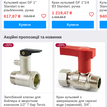
Кульовий кран GF 1''
Кран кульовий GF 1"1/4
Куль
Standart із вн.
ВЗ Standart, ручка
Stan
різьбленням, ручка
ручк
1 219,47
₴
метелик
617,87
940
₴
726,90 ₴
1 434,68 ₴
Купити
Купити
Акційні пропозиції та новинки
–20%
–20%
Запобіжний клапан для
Кран кульовий з
бойлера зі зворотним
американкою для гарячої
клапаном 1/2" 7 бар Tervix
води (червоний), 3/4'',