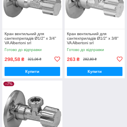
Кран вентильний для
Кран вентильний для
сантехприладів Ø1/2" х 3/4"
сантехприладів Ø1/2" х 3/8"
VA Albertoni srl
VA Albertoni srl
Готово до відправки
Готово до відправки
298,58
263
₴
₴
321,06 ₴
282,80 ₴
Купити
Купити
–7%