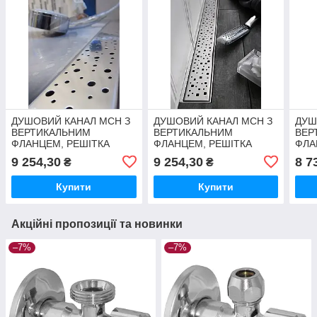
ДУШОВИЙ КАНАЛ МСН З
ДУШОВИЙ КАНАЛ МСН З
ДУШ
ВЕРТИКАЛЬНИМ
ВЕРТИКАЛЬНИМ
ВЕР
ФЛАНЦЕМ, РЕШІТКА
ФЛАНЦЕМ, РЕШІТКА
ФЛА
КРАПЛІ, СУХИЙ СИФОН
КВАДРАТИ, СИФОН DN40,
БЕЙ
9 254,30
9 254,30
8 7
₴
₴
DN40, H65 ММ, L850 ММ
H65 ММ, L850 ММ
H65
Купити
Купити
Акційні пропозиції та новинки
–7%
–7%