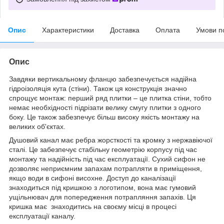
Опис
Характеристики
Доставка
Оплата
Умови п
Опис
Завдяки вертикальному фланцю забезпечується надійна
гідроізоляція кута (стіни). Також ця конструкція значно
спрощує монтаж: перший ряд плитки – це плитка стіни, тобто
немає необхідності підрізати велику смугу плитки з одного
боку. Це також забезпечує більш високу якість монтажу на
великих об'єктах.
Душовий канал має ребра жорсткості та кромку з нержавіючої
сталі. Це забезпечує стабільну геометрію корпусу під час
монтажу та надійність під час експлуатації. Сухий сифон не
дозволяє неприємним запахам потрапляти в приміщення,
якщо води в сифоні висохне. Доступ до каналізації
знаходиться під кришкою з логотипом, вона має гумовий
ущільнювач для попередження потрапляння запахів. Ця
кришка має знаходитись на своєму місці в процесі
експлуатації каналу.