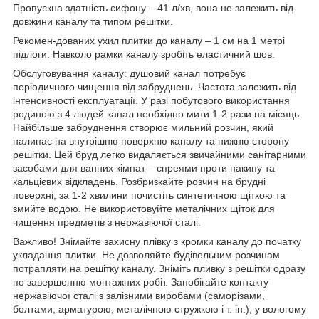
Пропускна здатність сифону – 41 л/хв, вона не залежить від
довжини каналу та типом решітки.
Рекомен-дованих ухил плитки до каналу – 1 см на 1 метрі
підлоги. Навколо рамки каналу зробіть еластичний шов.
Обслуговування каналу: душовий канал потребує
періодичного чищення від забруднень. Частота залежить від
інтенсивності експлуатації. У разі побутового використання
родиною з 4 людей канал необхідно мити 1-2 рази на місяць.
Найбільше забруднення створює мильний розчин, який
налипає на внутрішню поверхню каналу та нижню сторону
решітки. Цей бруд легко видаляється звичайними санітарними
засобами для ванних кімнат – спреями проти накипу та
кальцієвих відкладень. Розбризкайте розчин на брудні
поверхні, за 1-2 хвилини почистіть синтетичною щіткою та
змийте водою. Не використовуйте металічних щіток для
чищення предметів з нержавіючої сталі.
Важливо! Знімайте захисну плівку з кромки каналу до початку
укладання плитки. Не дозволяйте будівельним розчинам
потрапляти на решітку каналу. Зніміть пливку з решітки одразу
по завершенню монтажних робіт. Запобігайте контакту
нержавіючої сталі з залізними виробами (саморізами,
болтами, арматурою, металічною стружкою і т. ін.), у вологому