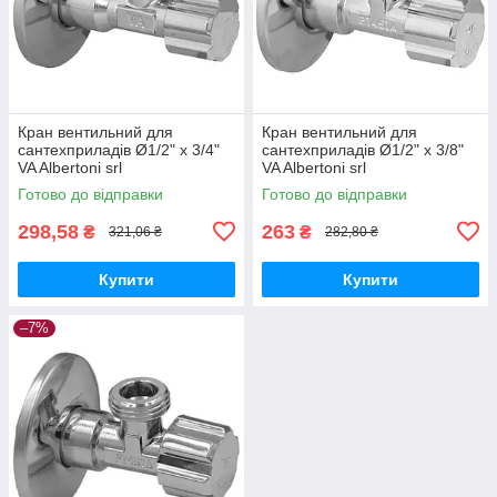
Кран вентильний для
Кран вентильний для
сантехприладів Ø1/2" х 3/4"
сантехприладів Ø1/2" х 3/8"
VA Albertoni srl
VA Albertoni srl
Готово до відправки
Готово до відправки
298,58
263
₴
₴
321,06 ₴
282,80 ₴
Купити
Купити
–7%