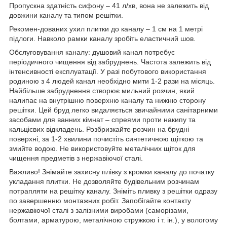
Пропускна здатність сифону – 41 л/хв, вона не залежить від
довжини каналу та типом решітки.
Рекомен-дованих ухил плитки до каналу – 1 см на 1 метрі
підлоги. Навколо рамки каналу зробіть еластичний шов.
Обслуговування каналу: душовий канал потребує
періодичного чищення від забруднень. Частота залежить від
інтенсивності експлуатації. У разі побутового використання
родиною з 4 людей канал необхідно мити 1-2 рази на місяць.
Найбільше забруднення створює мильний розчин, який
налипає на внутрішню поверхню каналу та нижню сторону
решітки. Цей бруд легко видаляється звичайними санітарними
засобами для ванних кімнат – спреями проти накипу та
кальцієвих відкладень. Розбризкайте розчин на брудні
поверхні, за 1-2 хвилини почистіть синтетичною щіткою та
змийте водою. Не використовуйте металічних щіток для
чищення предметів з нержавіючої сталі.
Важливо! Знімайте захисну плівку з кромки каналу до початку
укладання плитки. Не дозволяйте будівельним розчинам
потрапляти на решітку каналу. Зніміть пливку з решітки одразу
по завершенню монтажних робіт. Запобігайте контакту
нержавіючої сталі з залізними виробами (саморізами,
болтами, арматурою, металічною стружкою і т. ін.), у вологому