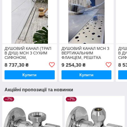
ДУШОВИЙ КАНАЛ (ТРАП
ДУШОВИЙ КАНАЛ МСН З
ДУШ
В ДУШ) МСН З СУХИМ
ВЕРТИКАЛЬНИМ
В Д
СИФОНОМ,
ФЛАНЦЕМ, РЕШІТКА
СИФ
ВЕРТИКАЛЬНИМ
КРАПЛІ, СУХИЙ СИФОН
ВЕР
8 737,30
9 254,30
8 5
₴
₴
ФЛАНЦЕМ, РЕШІТКА ПІД
DN40, H65 ММ, L850 ММ
ФЛА
ПЛИТКУ, 750 ММ
ПЛИ
Купити
Купити
Акційні пропозиції та новинки
–7%
–7%