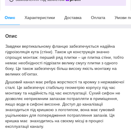
Опис
Характеристики
Доставка
Оплата
Умови п
Опис
Завдяки вертикальному фланцю забезпечується надійна
гідроізоляція кута (стіни). Також ця конструкція значно
спрощує монтаж: перший ряд плитки – це плитка стіни, тобто
немає необхідності підрізати велику смугу плитки з одного
боку. Це також забезпечує більш високу якість монтажу на
великих об'єктах.
Душовий канал має ребра жорсткості та кромку з нержавіючої
сталі. Це забезпечує стабільну геометрію корпусу під час
монтажу та надійність під час експлуатації. Сухий сифон не
дозволяє неприємним запахам потрапляти в приміщення,
якщо води в сифоні висохне. Доступ до каналізації
знаходиться під кришкою з логотипом, вона має гумовий
ущільнювач для попередження потрапляння запахів. Ця
кришка має знаходитись на своєму місці в процесі
експлуатації каналу.