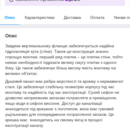
Опис
Характеристики
Доставка
Оплата
Умови п
Опис
Завдяки вертикальному фланцю забезпечується надійна
гідроізоляція кута (стіни). Також ця конструкція значно
спрощує монтаж: перший ряд плитки – це плитка стіни, тобто
немає необхідності підрізати велику смугу плитки з одного
боку. Це також забезпечує більш високу якість монтажу на
великих об'єктах.
Душовий канал має ребра жорсткості та кромку з нержавіючої
сталі. Це забезпечує стабільну геометрію корпусу під час
монтажу та надійність під час експлуатації. Сухий сифон не
дозволяє неприємним запахам потрапляти в приміщення,
якщо води в сифоні висохне. Доступ до каналізації
знаходиться під кришкою з логотипом, вона має гумовий
ущільнювач для попередження потрапляння запахів. Ця
кришка має знаходитись на своєму місці в процесі
експлуатації каналу.