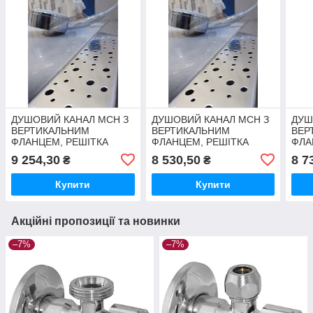
ДУШОВИЙ КАНАЛ МСН З
ДУШОВИЙ КАНАЛ МСН З
ДУШ
ВЕРТИКАЛЬНИМ
ВЕРТИКАЛЬНИМ
ВЕР
ФЛАНЦЕМ, РЕШІТКА
ФЛАНЦЕМ, РЕШІТКА
ФЛА
КРАПЛІ, СУХИЙ СИФОН
КРАПЛІ, СУХИЙ СИФОН
КВА
9 254,30
8 530,50
8 7
₴
₴
DN40, H65 ММ, L850 ММ
DN40, H65 ММ, L650 ММ
H65
Купити
Купити
Акційні пропозиції та новинки
–7%
–7%