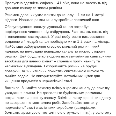
Пропускна здатність сифону – 41 л/хв, вона не залежить від
довжини каналу та типом решітки.
Рекомен-дованих ухил плитки до каналу – 1 см на 1 метрі
підлоги. Навколо рамки каналу зробіть еластичний шов.
Обслуговування каналу: душовий канал потребує
періодичного чищення від забруднень. Частота залежить від
інтенсивності експлуатації. У разі побутового використання
родиною з 4 людей канал необхідно мити 1-2 рази на місяць.
Найбільше забруднення створює мильний розчин, який
налипає на внутрішню поверхню каналу та нижню сторону
решітки. Цей бруд легко видаляється звичайними санітарними
засобами для ванних кімнат – спреями проти накипу та
кальцієвих відкладень. Розбризкайте розчин на брудні
поверхні, за 1-2 хвилини почистіть синтетичною щіткою та
змийте водою. Не використовуйте металічних щіток для
чищення предметів з нержавіючої сталі.
Важливо! Знімайте захисну плівку з кромки каналу до початку
укладання плитки. Не дозволяйте будівельним розчинам
потрапляти на решітку каналу. Зніміть пливку з решітки одразу
по завершенню монтажних робіт. Запобігайте контакту
нержавіючої сталі з залізними виробами (саморізами,
болтами, арматурою, металічною стружкою і т. ін.), у вологому