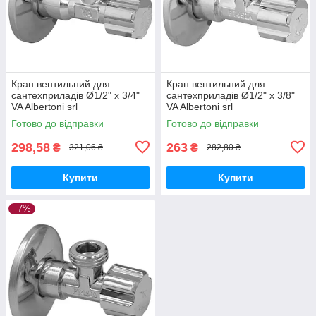
Кран вентильний для
Кран вентильний для
сантехприладів Ø1/2" х 3/4"
сантехприладів Ø1/2" х 3/8"
VA Albertoni srl
VA Albertoni srl
Готово до відправки
Готово до відправки
298,58
263
₴
₴
321,06 ₴
282,80 ₴
Купити
Купити
–7%