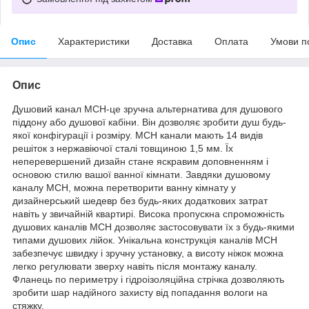
Опис
Характеристики
Доставка
Оплата
Умови п
Опис
Душовий канал МСН-це зручна альтернатива для душового
піддону або душової кабіни. Він дозволяє зробити душ будь-
якої конфігурації і розміру. MСН канали мають 14 видів
решіток з нержавіючої сталі товщиною 1,5 мм. Їх
неперевершений дизайн стане яскравим доповненням і
основою стилю вашої ванної кімнати. Завдяки душовому
каналу МСН, можна перетворити ванну кімнату у
дизайнерський шедевр без будь-яких додаткових затрат
навіть у звичайній квартирі. Висока пропускна спроможність
душових каналів МСН дозволяє застосовувати їх з будь-якими
типами душових лійок. Унікальна конструкція каналів МСН
забезпечує швидку і зручну установку, а висоту ніжок можна
легко регулювати зверху навіть після монтажу каналу.
Фланець по периметру і гідроізоляційна стрічка дозволяють
зробити шар надійного захисту від попадання вологи на
стяжку.