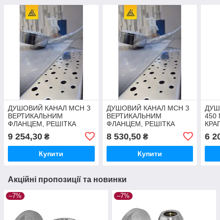
ДУШОВИЙ КАНАЛ МСН З
ДУШОВИЙ КАНАЛ МСН З
ДУШ
ВЕРТИКАЛЬНИМ
ВЕРТИКАЛЬНИМ
450
ФЛАНЦЕМ, РЕШІТКА
ФЛАНЦЕМ, РЕШІТКА
КРА
КРАПЛІ, СУХИЙ СИФОН
КРАПЛІ, СУХИЙ СИФОН
DN4
9 254,30
8 530,50
6 2
₴
₴
DN40, H65 ММ, L850 ММ
DN40, H65 ММ, L650 ММ
ГОР
ФЛА
Купити
Купити
Акційні пропозиції та новинки
–7%
–7%