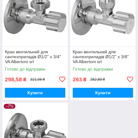
Кран вентильний для
Кран вентильний для
сантехприладів Ø1/2" х 3/4"
сантехприладів Ø1/2" х 3/8"
VA Albertoni srl
VA Albertoni srl
Готово до відправки
Готово до відправки
298,58
263
₴
₴
321,06 ₴
282,80 ₴
Купити
Купити
–7%