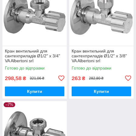
Кран вентильний для
Кран вентильний для
сантехприладів Ø1/2" х 3/4"
сантехприладів Ø1/2" х 3/8"
VA Albertoni srl
VA Albertoni srl
Готово до відправки
Готово до відправки
298,58
263
₴
₴
321,06 ₴
282,80 ₴
Купити
Купити
–7%