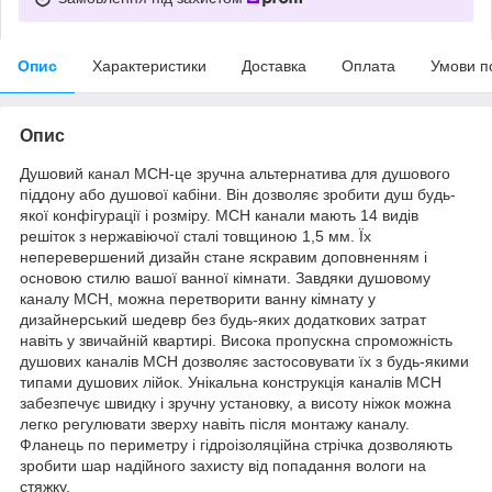
Опис
Характеристики
Доставка
Оплата
Умови п
Опис
Душовий канал МСН-це зручна альтернатива для душового
піддону або душової кабіни. Він дозволяє зробити душ будь-
якої конфігурації і розміру. MСН канали мають 14 видів
решіток з нержавіючої сталі товщиною 1,5 мм. Їх
неперевершений дизайн стане яскравим доповненням і
основою стилю вашої ванної кімнати. Завдяки душовому
каналу МСН, можна перетворити ванну кімнату у
дизайнерський шедевр без будь-яких додаткових затрат
навіть у звичайній квартирі. Висока пропускна спроможність
душових каналів МСН дозволяє застосовувати їх з будь-якими
типами душових лійок. Унікальна конструкція каналів МСН
забезпечує швидку і зручну установку, а висоту ніжок можна
легко регулювати зверху навіть після монтажу каналу.
Фланець по периметру і гідроізоляційна стрічка дозволяють
зробити шар надійного захисту від попадання вологи на
стяжку.