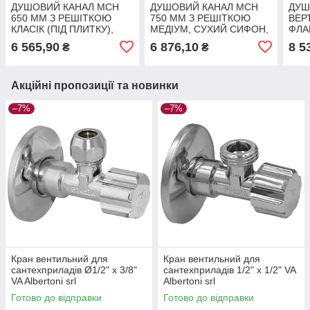
ДУШОВИЙ КАНАЛ МСН
ДУШОВИЙ КАНАЛ МСН
ДУШ
650 ММ З РЕШІТКОЮ
750 ММ З РЕШІТКОЮ
ВЕР
КЛАСІК (ПІД ПЛИТКУ),
МЕДІУМ, СУХИЙ СИФОН,
ФЛА
СУХИЙ СИФОН,
ГОРИЗОНТАЛЬНИЙ
МЕД
6 565,90
6 876,10
8 5
₴
₴
ГОРИЗОНТАЛЬНИЙ
ФЛАНЕЦЬ
DN4
ФЛАНЕЦЬ
Акційні пропозиції та новинки
–7%
–7%
Кран вентильний для
Кран вентильний для
сантехприладів Ø1/2" х 3/8"
сантехприладів 1/2" х 1/2" VA
VA Albertoni srl
Albertoni srl
Готово до відправки
Готово до відправки