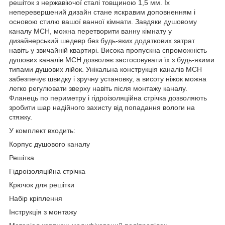
решіток з нержавіючої сталі товщиною 1,5 мм. Їх
неперевершений дизайн стане яскравим доповненням і
основою стилю вашої ванної кімнати. Завдяки душовому
каналу МСН, можна перетворити ванну кімнату у
дизайнерський шедевр без будь-яких додаткових затрат
навіть у звичайній квартирі. Висока пропускна спроможність
душових каналів МСН дозволяє застосовувати їх з будь-якими
типами душових лійок. Унікальна конструкція каналів МСН
забезпечує швидку і зручну установку, а висоту ніжок можна
легко регулювати зверху навіть після монтажу каналу.
Фланець по периметру і гідроізоляційна стрічка дозволяють
зробити шар надійного захисту від попадання вологи на
стяжку.
У комплект входить:
Корпус душового каналу
Решітка
Гідроізоляційна стрічка
Крючок для решітки
Набір кріплення
Інструкція з монтажу