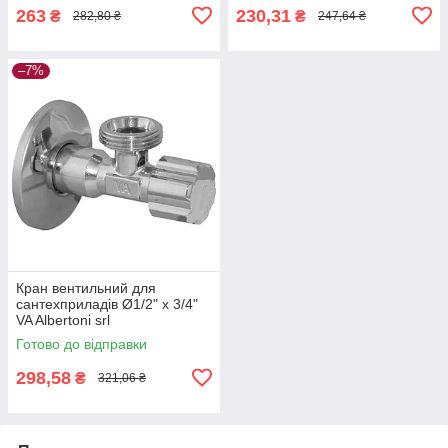
263
230,31
₴
₴
282,80 ₴
247,64 ₴
–7%
Кран вентильний для
сантехприладів Ø1/2" х 3/4"
VA Albertoni srl
Готово до відправки
298,58
₴
321,06 ₴