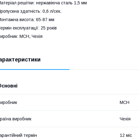
атеріал решітки: нержавіюча сталь 1,5 мм
ропускна здатність: 0,6 л/сек.
онтажна висота: 65-87 мм
ермін експлуатації: 25 років
иробник: МСН, Чехія
арактеристики
Основні
иробник
MCH
раїна виробник
Чехія
арантійний термін
12 міс