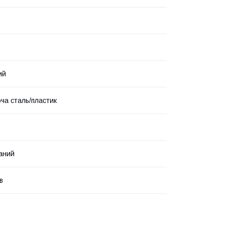
ий
ча сталь/пластик
аний
в