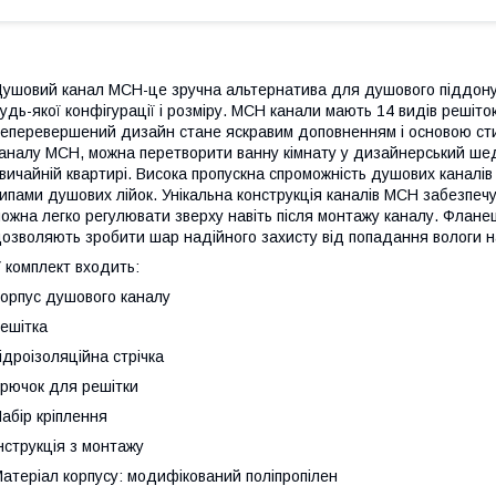
ушовий канал МСН-це зручна альтернатива для душового піддону 
удь-якої конфігурації і розміру. MСН канали мають 14 видів решіто
еперевершений дизайн стане яскравим доповненням і основою сти
аналу МСН, можна перетворити ванну кімнату у дизайнерський шед
вичайній квартирі. Висока пропускна спроможність душових каналі
ипами душових лійок. Унікальна конструкція каналів МСН забезпечує
ожна легко регулювати зверху навіть після монтажу каналу. Фланець
озволяють зробити шар надійного захисту від попадання вологи н
 комплект входить:
орпус душового каналу
ешітка
ідроізоляційна стрічка
рючок для решітки
абір кріплення
нструкція з монтажу
атеріал корпусу: модифікований поліпропілен