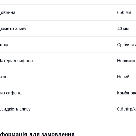
Довжина
650 мм
іаметр зливу
40 мм
олір
Срібляст
атеріал сифона
Нержавію
Стан
Новий
ип сифона
Комбінов
видкість зливу
0.6 літр/х
нформація для замовлення