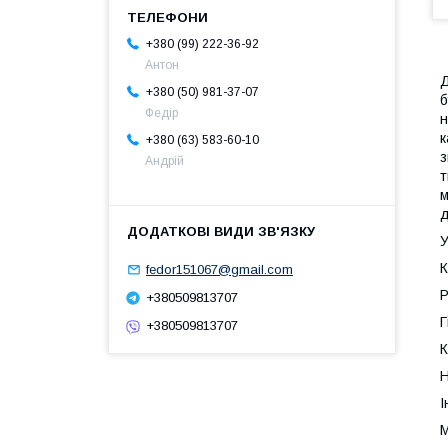
+380 (99) 222-36-92
Антон
Д
+380 (50) 981-37-07
б
Федір
н
к
+380 (63) 583-60-10
з
Андрій
т
м
д
У
К
fedor151067@gmail.com
Р
+380509813707
Г
+380509813707
К
Н
І
М