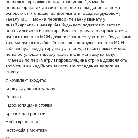
решіток з нержавіючої сталі товщиною 1,5 мм. Їх
неперевершений дизайн стане яскравим доповненням і
основою стилю вашої ванної кімнати. Завдяки душовому
каналу МСН, можна перетворити ванну кімнату у
дизайнерський шедевр без будь-яких додаткових затрат
навіть у звичайній квартирі. Висока пропускна спроможність
душових каналів МСН дозволяє застосовувати їх з будь-якими
типами душових лійок. Унікальна конструкція каналів МСН
забезпечує швидку і зручну установку, а висоту ніжок можна
легко регулювати зверху навіть після монтажу каналу.
Фланець по периметру і гідроізоляційна стрічка дозволяють
зробити шар надійного захисту від попадання вологи на
стяжку.
У комплект входить:
Корпус душового каналу
Решітка
Гідроізоляційна стрічка
Крючок для решітки
Набір кріплення
Інструкція з монтажу