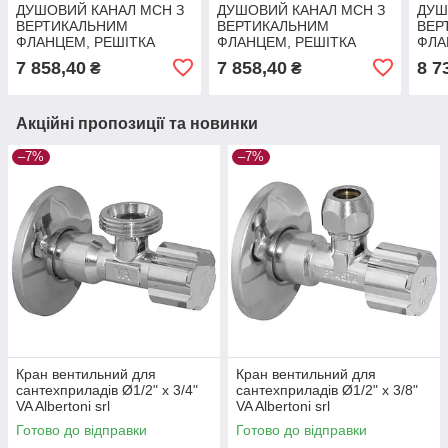
ДУШОВИЙ КАНАЛ МСН З
ДУШОВИЙ КАНАЛ МСН З
ДУШ
ВЕРТИКАЛЬНИМ
ВЕРТИКАЛЬНИМ
ВЕР
ФЛАНЦЕМ, РЕШІТКА
ФЛАНЦЕМ, РЕШІТКА
ФЛА
БЕЙЗІК, СУХИЙ СИФОН,
МЕДІУМ, СУХИЙ СИФОН
МЕД
7 858,40
7 858,40
8 7
₴
₴
H65 ММ, 450 ММ
DN40, H65 ММ, L450 ММ
DN4
Акційні пропозиції та новинки
–7%
–7%
Кран вентильний для
Кран вентильний для
сантехприладів Ø1/2" х 3/4"
сантехприладів Ø1/2" х 3/8"
VA Albertoni srl
VA Albertoni srl
Готово до відправки
Готово до відправки