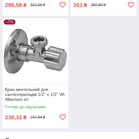
298,58
263
₴
₴
321,06 ₴
282,80 ₴
–7%
Кран вентильний для
сантехприладів 1/2" х 1/2" VA
Albertoni srl
Готово до відправки
230,31
₴
247,64 ₴