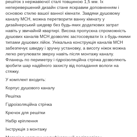
решіток з нержавіючої сталі товщиною 1,5 мм. Їх
неперевершений дизайн стане яскравим доповненням і
основою стилю вашої ванної кімнати. Завдяки душовому
каналу МСН, можна перетворити ванну кімнату у
дизайнерський шедевр без будь-яких додаткових затрат
навіть у звичайній квартирі. Висока пропускна спроможність
душових каналів МСН дозволяє застосовувати їх з будь-якими
типами душових лійок. Унікальна конструкція каналів МСН
забезпечує швидку і зручну установку, а висоту ніжок можна
легко регулювати зверху навіть після монтажу каналу.
Фланець по периметру і гідроізоляційна стрічка дозволяють
зробити шар надійного захисту від попадання вологи на
стяжку.
У комплект входить:
Корпус душового каналу
Решітка
Гідроізоляційна стрічка
Крючок для решітки
Набір кріплення
Інструкція з монтажу