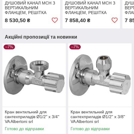
ДУШОВИЙ КАНАЛ МСН З
ДУШОВИЙ КАНАЛ МСН З
ДУШ
ВЕРТИКАЛЬНИМ
ВЕРТИКАЛЬНИМ
ВЕР
ФЛАНЦЕМ, РЕШІТКА
ФЛАНЦЕМ, РЕШІТКА
ФЛА
КРАПЛІ, СУХИЙ СИФОН
БЕЙЗІК, СУХИЙ СИФОН,
МЕД
8 530,50
7 858,40
7 8
₴
₴
DN40, H65 ММ, L650 ММ
H65 ММ, 450 ММ
DN4
Акційні пропозиції та новинки
–7%
–7%
Кран вентильний для
Кран вентильний для
сантехприладів Ø1/2" х 3/4"
сантехприладів Ø1/2" х 3/8"
VA Albertoni srl
VA Albertoni srl
Готово до відправки
Готово до відправки