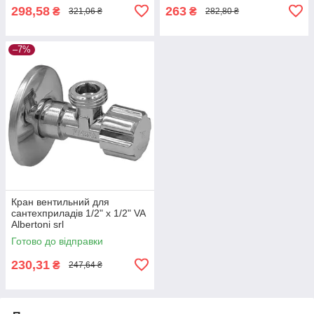
298,58
263
₴
₴
321,06 ₴
282,80 ₴
–7%
Кран вентильний для
сантехприладів 1/2" х 1/2" VA
Albertoni srl
Готово до відправки
230,31
₴
247,64 ₴