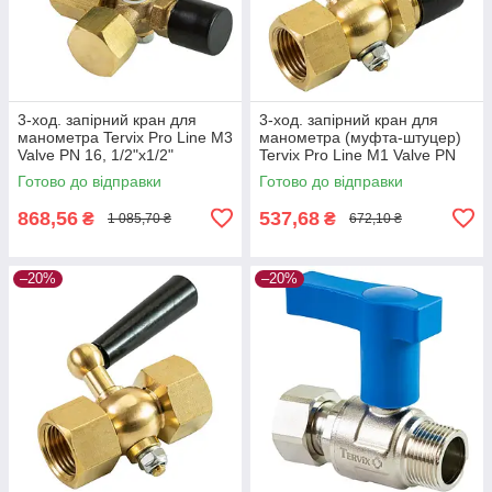
3-ход. запірний кран для
3-ход. запірний кран для
манометра Tervix Pro Line M3
манометра (муфта-штуцер)
Valve PN 16, 1/2"х1/2"
Tervix Pro Line M1 Valve PN
16, 1/2"х1/2"
Готово до відправки
Готово до відправки
868,56
537,68
₴
₴
1 085,70 ₴
672,10 ₴
–20%
–20%