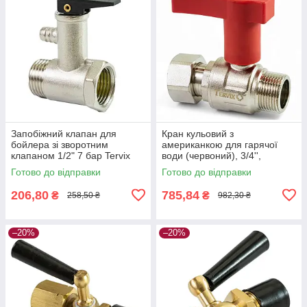
Запобіжний клапан для
Кран кульовий з
бойлера зі зворотним
американкою для гарячої
клапаном 1/2" 7 бар Tervix
води (червоний), 3/4'',
Pro Line Volcano
латунь, Tervix Pro Line WD
Готово до відправки
Готово до відправки
206,80
785,84
₴
₴
258,50 ₴
982,30 ₴
–20%
–20%