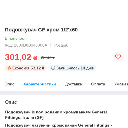
Подовжувач GF хром 1/2'х60
В наявності
Код: 2600D8B046000A
Роздріб
301,02
₴
354,14 ₴
Економія
53.12 ₴
Залишилось
14 днів
Опис
Характеристики
Доставка
Оплата
Умови 
Опис
Подовжувач із полірованим хромуванням General
Fittings, Італія (GF)
Подовжувач латунний хромований General Fittings
-