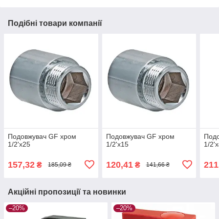
Подібні товари компанії
Подовжувач GF хром
Подовжувач GF хром
Под
1/2'х25
1/2'х15
1/2'
157,32
120,41
211
₴
₴
185,09 ₴
141,66 ₴
Акційні пропозиції та новинки
–20%
–20%