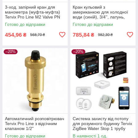
3-ход. запірний кран для
Кран кульовий з
манометра (муфта-муфта)
американкою для холодної
Tervix Pro Line M2 Valve PN
води (синій), 3/4'', латунь,
16, 1/2"х1/2"
Tervix Pro Line WD
Готово до відправки
Готово до відправки
454,96
785,84
₴
₴
568,70 ₴
982,30 ₴
–20%
–20%
Автоматичний розповітрювач
Система захисту від потопу
Tervix Pro Line з відсічним
для розумного будинку Tervix
клапаном 1/2"
ZigBee Water Stop 1 трубу
1/2"
Готово до відправки
В наявності 1 од.