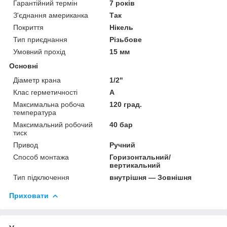
Гарантійний термін
7 років
З'єднання американка
Так
Покриття
Нікель
Тип приєднання
Різьбове
Умовний прохід
15 мм
Основні
Діаметр крана
1/2"
Клас герметичності
А
Максимальна робоча
120 град.
температура
Максимальний робочий
40 бар
тиск
Привод
Ручний
Способ монтажа
Горизонтальний/
вертикальний
Тип підключення
внутрішня — Зовнішня
Приховати