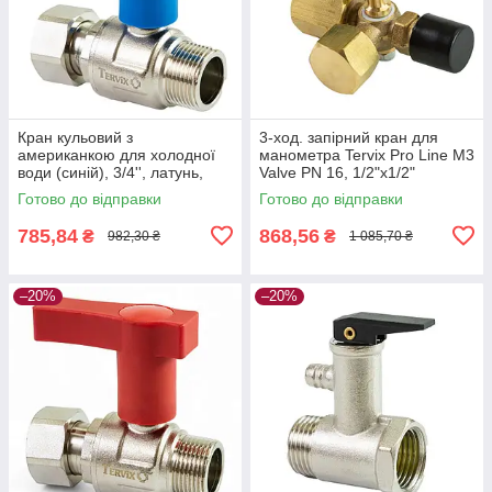
Кран кульовий з
3-ход. запірний кран для
американкою для холодної
манометра Tervix Pro Line M3
води (синій), 3/4'', латунь,
Valve PN 16, 1/2"х1/2"
Tervix Pro Line WD
Готово до відправки
Готово до відправки
785,84
868,56
₴
₴
982,30 ₴
1 085,70 ₴
–20%
–20%