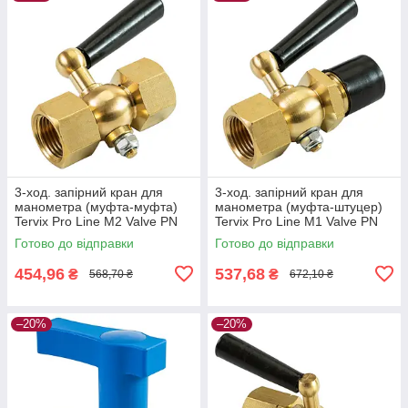
3-ход. запірний кран для
3-ход. запірний кран для
манометра (муфта-муфта)
манометра (муфта-штуцер)
Tervix Pro Line M2 Valve PN
Tervix Pro Line M1 Valve PN
16, 1/2"х1/2"
16, 1/2"х1/2"
Готово до відправки
Готово до відправки
454,96
537,68
₴
₴
568,70 ₴
672,10 ₴
–20%
–20%