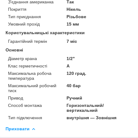
З'єднання американка
Так
Покриття
Нікель
Тип приєднання
Різьбове
Умовний прохід
15 мм
Користувальницькі характеристики
Гарантійний термін
7 міс
Основні
Діаметр крана
1/2"
Клас герметичності
А
Максимальна робоча
120 град.
температура
Максимальний робочий
40 бар
тиск
Привод
Ручний
Способ монтажа
Горизонтальний/
вертикальний
Тип підключення
внутрішня — Зовнішня
Приховати