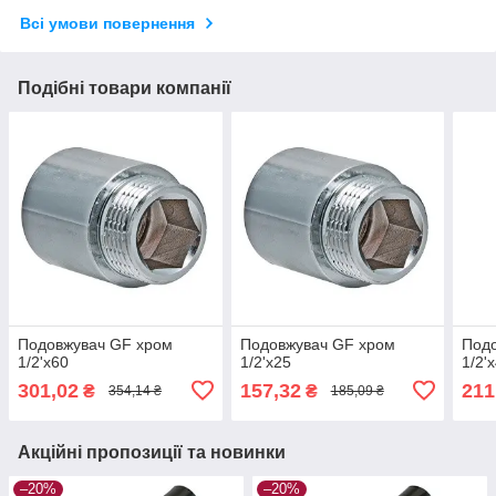
Всі умови повернення
Подібні товари компанії
Подовжувач GF хром
Подовжувач GF хром
Под
1/2'х60
1/2'х25
1/2'
301,02
157,32
211
₴
₴
354,14 ₴
185,09 ₴
Акційні пропозиції та новинки
–20%
–20%