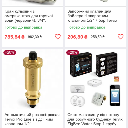
Кран кульовий з
Запобіжний клапан для
американкою для гарячої
бойлера зі зворотним
води (червоний), 3/4'',
клапаном 1/2" 7 бар Tervix
латунь, Tervix Pro Line WD
Pro Line Volcano
Готово до відправки
Готово до відправки
785,84
206,80
₴
₴
982,30 ₴
258,50 ₴
–20%
–20%
Автоматичний розповітрювач
Система захисту від потопу
Tervix Pro Line з відсічним
для розумного будинку Tervix
клапаном 1/2"
ZigBee Water Stop 1 трубу