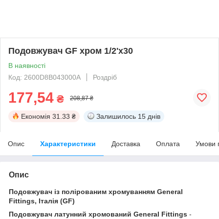
Подовжувач GF хром 1/2'х30
В наявності
Код: 2600D8B043000A
Роздріб
177,54
₴
208,87 ₴
Економія
31.33 ₴
Залишилось
15 днів
Опис
Характеристики
Доставка
Оплата
Умови 
Опис
Подовжувач із полірованим хромуванням General
Fittings, Італія (GF)
Подовжувач латунний хромований General Fittings
-