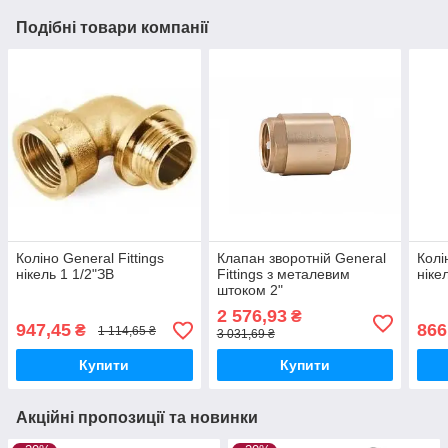
Подібні товари компанії
Коліно General Fittings
Клапан зворотній General
Колі
нікель 1 1/2"ЗВ
Fittings з металевим
ніке
штоком 2"
2 576,93
₴
947,45
866
₴
1 114,65 ₴
3 031,69 ₴
Купити
Купити
Акційні пропозиції та новинки