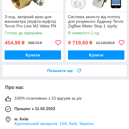
3-ход. запірний кран для
Система захисту від потопу
манометра (муфта-муфта)
для розумного будинку Tervix
Tervix Pro Line M2 Valve PN
ZigBee Water Stop 1 трубу
16, 1/2"х1/2"
1/2"
Готово до відправки
В наявності 1 од.
454,96
9 719,60
₴
₴
568,70 ₴
12 149,50 ₴
Купити
Купити
Показати ще
Про нас
100% позитивних з 10 відгуків за рік
Працює з 11.02.2022
м. Київ
Куренівський провулок, 15А, Київ, Україна