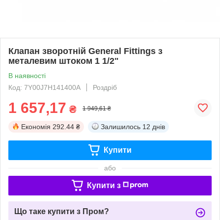
Клапан зворотній General Fittings з
металевим штоком 1 1/2"
В наявності
Код: 7Y00J7H141400A
Роздріб
1 657,17
₴
1 949,61 ₴
Економія
292.44 ₴
Залишилось
12 днів
Купити
або
Купити з
Що таке купити з Пром?