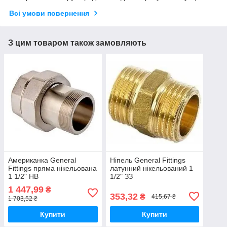
Всі умови повернення
З цим товаром також замовляють
Американка General
Ніпель General Fittings
Fittings пряма нікельована
латунний нікельований 1
1 1/2" НВ
1/2" ЗЗ
1 447,99
₴
353,32
₴
415,67 ₴
1 703,52 ₴
Купити
Купити