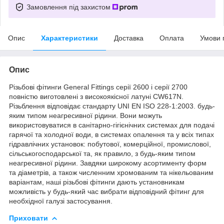
Замовлення під захистом
Опис
Характеристики
Доставка
Оплата
Умови 
Опис
Різьбові фітинги General Fittings серії 2600 і серії 2700
повністю виготовлені з високоякісної латуні CW617N.
Різьблення відповідає стандарту UNI EN ISO 228-1:2003. будь-
яким типом неагресивної рідини. Вони можуть
використовуватися в санітарно-гігієнічних системах для подачі
гарячої та холодної води, в системах опалення та у всіх типах
гідравлічних установок: побутової, комерційної, промислової,
сільськогосподарської та, як правило, з будь-яким типом
неагресивної рідини. Завдяки широкому асортименту форм
та діаметрів, а також численним хромованим та нікельованим
варіантам, наші різьбові фітинги дають установникам
можливість у будь-який час вибрати відповідний фітинг для
необхідної галузі застосування.
Приховати