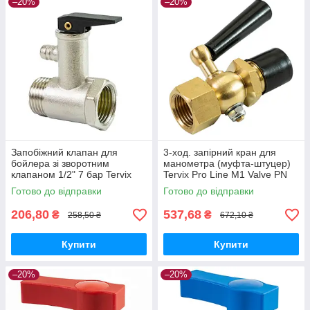
–20%
–20%
Запобіжний клапан для
3-ход. запірний кран для
бойлера зі зворотним
манометра (муфта-штуцер)
клапаном 1/2" 7 бар Tervix
Tervix Pro Line M1 Valve PN
Pro Line Volcano
16, 1/2"х1/2"
Готово до відправки
Готово до відправки
206,80
537,68
₴
₴
258,50 ₴
672,10 ₴
Купити
Купити
–20%
–20%