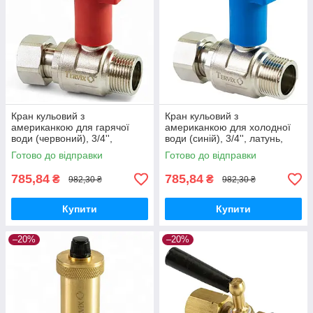
Кран кульовий з
Кран кульовий з
американкою для гарячої
американкою для холодної
води (червоний), 3/4'',
води (синій), 3/4'', латунь,
латунь, Tervix Pro Line WD
Tervix Pro Line WD
Готово до відправки
Готово до відправки
785,84
785,84
₴
₴
982,30 ₴
982,30 ₴
Купити
Купити
–20%
–20%