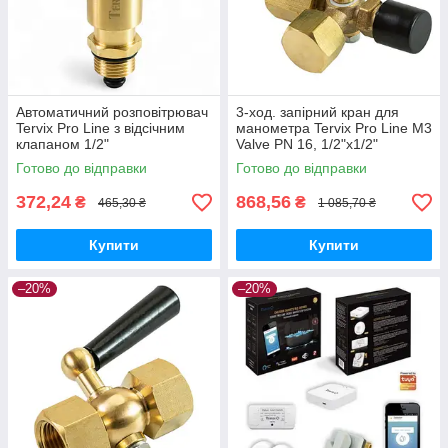
Автоматичний розповітрювач
3-ход. запірний кран для
Tervix Pro Line з відсічним
манометра Tervix Pro Line M3
клапаном 1/2"
Valve PN 16, 1/2"х1/2"
Готово до відправки
Готово до відправки
372,24
868,56
₴
₴
465,30 ₴
1 085,70 ₴
Купити
Купити
–20%
–20%